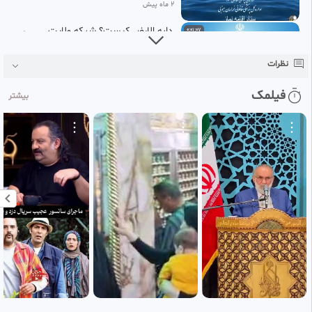
2 ماه پیش
دابه الارض کیست؟ شبکه ولایت
0:01:07
3
MHP
نظرات
2 ماه پیش
فیلمک
بیشتر
آیا 313 یار امام زمان(ع)در زمان
0:02:21
ظهور زنده اند یا رجعت میکنند؟
4
MHP
2 ماه پیش
آیا حضرت موقع ظهور خانه کعبه را
0:04:21
خراب می کنند؟
5
MHP
2 ماه پیش
آیا شیعه گناهکار مورد پذیرش
0:02:24
امام زمان قرار میگیرد ؟ !
6
MHP
2 ماه پیش