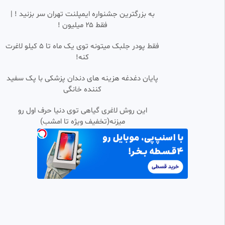
MHP
7 بازدید
•
2 ماه پیش
به بزرگترین جشنواره ایمپلنت تهران سر بزنید ! |
فقط ۲۵ میلیون !
شرکت فرش سجاده ای محراب
SD
نقش کاشان باطرح طاها
فقط پودر جلبک میتونه توی یک ماه تا 5 کیلو لاغرت
MHP
کنه!
71 بازدید
•
2 ماه پیش
محراب گروه دنیای افطار
پایان دغدغه هزینه های دندان پزشکی با پک سفید
0:00:40
FHD
کننده خانگی
کیدز گرام
188 بازدید
•
1 سال پیش
این روش لاغری گیاهی توی دنیا حرف اول رو
میزنه(تخفیف ویژه تا امشب)
درود سلام بر مرد فرق شکافته غرق
0:01:20
در خون در محراب
سیدحسین ابراهیمی
108 بازدید
•
2 سال پیش