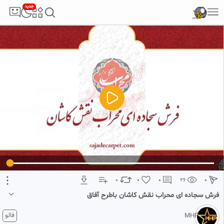
جدید
5
تبلیغ 1 از 2
0
0
0
26
0
فرش سجاده ای محراب نقش کاشان باطرح آفاق
2 ماه پیش
فالو
MHP