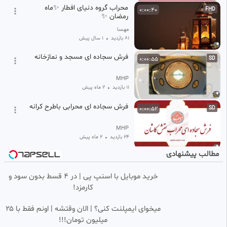
محراب گروه دنیای افطار ✨ماه
0:00:40
FHD
رمضان ✨
مهسا
81 بازدید
•
1 سال پیش
فرش سجاده ای مسجد و نمازخانه
0:00:55
SD
MHP
11 بازدید
•
2 ماه پیش
فرش سجاده ای محرابی باطرح کرانه
0:00:52
SD
MHP
24 بازدید
•
2 ماه پیش
مطالب پیشنهادی
فرش سجاده ی مسجد - فرش
0:01:08
SD
سجاده ای طرح افشان
خرید موبایل با اسنپ پی | در ۴ قسط بدون سود و
MHP
کارمزد!
14 بازدید
•
2 ماه پیش
فرش سجاده ای مسجد کالا
0:00:40
میخوای ایمپلنت کنی؟ | الان وقتشه | اونم فقط با ۲۵
میلیون تومان!!!