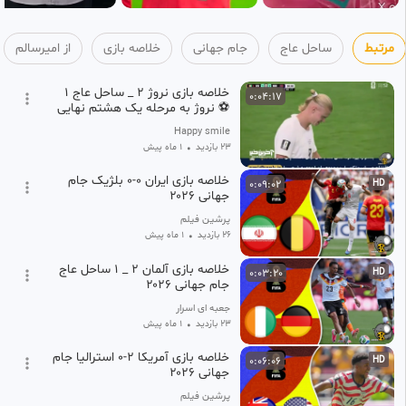
مرتبط
ساحل عاج
جام جهانی
خلاصه بازی
از امیرسالم
خلاصه بازی نروژ 2 _ ساحل عاج 1
0:04:17
⚽ نروژ به مرحله یک هشتم نهایی
صعود کرد
Happy smile
23 بازدید
•
1 ماه پیش
خلاصه بازی ایران ۰-۰ بلژیک جام
0:09:02
HD
جهانی ۲۰۲۶
پرشین فیلم
26 بازدید
•
1 ماه پیش
خلاصه بازی آلمان ۲ _ ۱ ساحل عاج
0:03:20
HD
جام جهانی ۲۰۲۶
جعبه ای اسرار
23 بازدید
•
1 ماه پیش
خلاصه بازی آمریکا ۲-۰ استرالیا جام
0:06:06
HD
جهانی ۲۰۲۶
پرشین فیلم