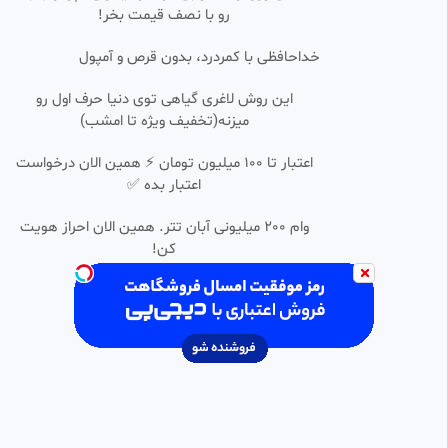
رو با نصف قیمت بخر!
seamak
1.28k بازدید
•
10 ماه پیش
خداحافظی با کمردرد، بدون قرص و آمپول
خلاصه بازی الاتحاد 0 - شباب
0:03:27
SD
این روش لاغری گیاهی توی دنیا حرف اول رو
الاهلی 1 (گزارش اختصاصی)
میزنه(تخفیف ویژه تا امشب)
شیرزاد TV
1.51k بازدید
•
10 ماه پیش
اعتبار تا ۱۰۰ میلیون تومان ⚡ همین الان درخواست
خلاصه بازی رئال مادرید 2 - مایورکا
اعتبار بده ✅
0:07:01
HD
1 (گزارش اختصاصی)
FootYar | فوتیار
وام 200 میلیونی آبان تتر. همین الان احراز هویت
10.35k بازدید
•
11 ماه پیش
کن!
خلاصه بازی اسپانیا 5 - فرانسه 4
0:09:09
HD
(گزارش اختصاصی)
صادق
2.18k بازدید
•
1 سال پیش