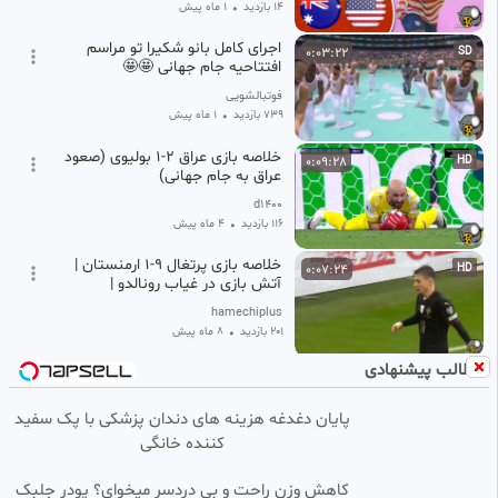
14 بازدید
•
1 ماه پیش
اجرای کامل بانو شکیرا تو مراسم
0:03:22
SD
افتتاحیه جام جهانی 🤩🤩
فوتبالشویی
739 بازدید
•
1 ماه پیش
خلاصه بازی عراق 2-1 بولیوی (صعود
0:09:28
HD
عراق به جام جهانی)
d1400
116 بازدید
•
4 ماه پیش
خلاصه بازی پرتغال ۹-۱ ارمنستان |
0:07:24
HD
آتش بازی در غیاب رونالدو |
مقدماتی جام جهانی ۲۰۲۶
hamechiplus
201 بازدید
•
8 ماه پیش
مطالب پیشنهادی
خلاصه بازی ایران 1 - روسیه 1
0:07:56
SD
پایان دغدغه هزینه های دندان پزشکی با پک سفید
شیرزاد TV
کننده خانگی
17.28k بازدید
•
10 ماه پیش
اموزش نقاشی جام جهانی
0:06:47
کاهش وزن راحت و بی دردسر میخوای؟ پودر جلبک