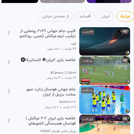
مرتبط
ایران
آفساید
از محسن حیاتی
کلیپ جام جهانی 2026 رونمایی از
0:01:34
HD
ترکیب تیم مراکش (مسی. رونالدو.
طارمی. ایران.)
الهه
44 بازدید
•
1 ماه پیش
خلاصه بازی /ایران❺ کاستاریکا⓿
0:02:00
HD
𝑲𝑳𝒊𝒑𝒔𝒂𝒛𝒆🇮🇷𝒇𝒂𝒓𝒔𝒊
68 بازدید
•
4 ماه پیش
جام جهانی فوتسال زنان؛ عبور
0:02:00
سخت برزیل از ایران
lashini2022
688 بازدید
•
8 ماه پیش
خلاصه بازی ایران ۲-۲ مراکش |
0:02:58
HD
فوتسال همبستگی کشورهای
اسلامی ۲۰۲۵
ورزش پلاس فوتبال Varzesh+Football