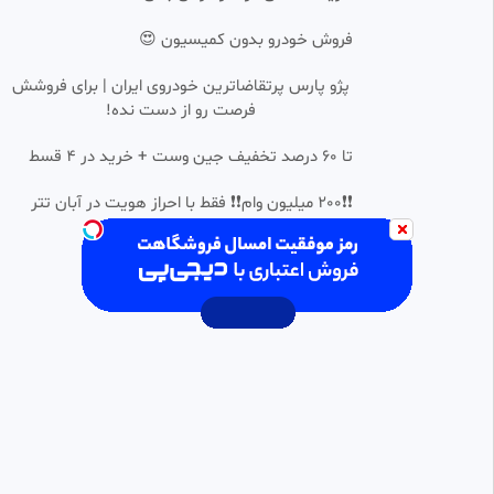
seamak
فروش خودرو بدون کمیسیون 😍
69 بازدید
•
1 سال پیش
پژو پارس پرتقاضاترین خودروی ایران | برای فروشش
گل های ایران مقابل برزیل در فینال
0:01:35
فرصت رو از دست نده!
جام جهانی فوتسال ناشنوایان
محمد
تا 60 درصد تخفیف جین وست + خرید در 4 قسط
60 بازدید
•
1 سال پیش
خلاصه بازی ایران و امریکا درجام
❗❗200 میلیون وام❗❗ فقط با احراز هویت در آبان تتر
0:02:40
جهانی۱۹۹۸
کافه کلیپ
529 بازدید
•
3 سال پیش
خلاصه بازی آرژانتین 1 ایران 0
0:02:04
SD
Funland
1.47k بازدید
•
6 سال پیش