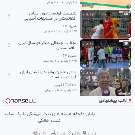
200 بازدید
•
9 ماه پیش
شکست فوتسال ایران مقابل
0:01:43
SD
افغانستان در مسابقات آسیایی
شیرزاد TV
1.48k بازدید
•
9 ماه پیش
لحظات جنجالی دیدار فوتسال ایران
0:01:41
SD
- افغانستان
شیرزاد TV
3.88k بازدید
•
9 ماه پیش
هادی عامل: توانمندی کشتی ایران
0:01:54
فوق تصور است
FootYar | فوتیار
133 بازدید
•
10 ماه پیش
مطالب پیشنهادی
مدال آوران ایران در المپیاد خار
0:01:33
چشم BBC شدند!
پایان دغدغه هزینه های دندان پزشکی با پک سفید
دهکده عاشقان
کننده خانگی
138 بازدید
•
11 ماه پیش
خلاصه دیدار ایران و تایلند 2004
0:01:56
خرید اقساطی کوله و کراس بادی 😎