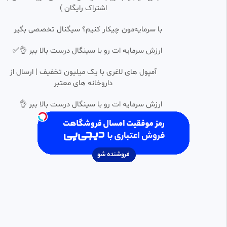
مرگ مادر جواد
اشتراک رایگان )
naz_br
10.36k بازدید
•
11 ماه پیش
با سرمایه‌مون چیکار کنیم؟ سیگنال تخصصی بگیر
قسمت اول سریال جدید عربی
0:03:00
HD
ارزش سرمایه ات رو با سینگال درست بالا ببر 👌✅
کریستال؛دوبله فارسی
مرضیه
آمپول های لاغری با یک میلیون تخفیف | ارسال از
12.80k بازدید
•
12 ماه پیش
داروخانه های معتبر
سکانس کوتاه | قسمت ۱۶۵ سریال
0:02:00
قیام عثمان،فصل ششم،دوبله
ارزش سرمایه ات رو با سینگال درست بالا ببر 👌
فارسی
خدیجه
31.92k بازدید
•
2 سال پیش
برشی از سریال بامداد خمار قسمت
0:01:46
SD
4
naz_br
2.07k بازدید
•
8 ماه پیش