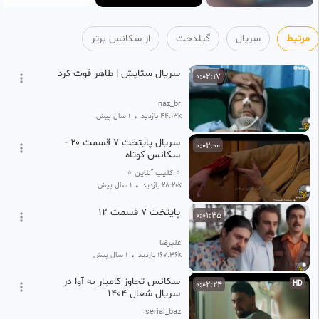
مرتبط
سریال
گیلدخت
از سکانس برتر
سریال ستایش | طاهر فوت کرد
0:02:17
naz_br
44.13k بازدید
•
1 سال پیش
سریال پایتخت ۷ قسمت ۲۰ -
0:02:00
سکانس کوتاه
⭐ کلیپ آنلاین ⭐
28.20k بازدید
•
1 سال پیش
پایتخت ۷ قسمت ۱۲
0:01:45
علیرضا
167.36k بازدید
•
1 سال پیش
سکانس تجاوز کامیار به آوا در
0:02:24
HD
سریال شغال 1404
serial_baz