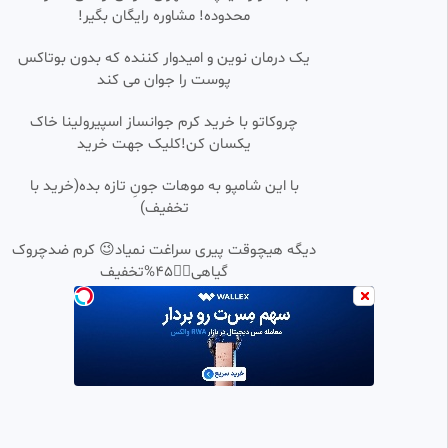
انداز
محدوده! مشاوره رایگان بگیر!
AMIR
1.02k بازدید
•
5 ماه پیش
یک درمان نوین و امیدوار کننده که بدون بوتاکس
پوست را جوان می کند
فیلم سینمایی ایرانی اعتراض با
1:36:25
SD
کیفیت عالی
چروکاتو با خرید کرم جوانساز اسپیرولینا خاک
فیلم و سریال
یکسان کن!کلیک جهت خرید
2.04k بازدید
•
12 ماه پیش
فیلم سینمایی ایرانی ملی و راه های
با این شامپو به موهات جونِ تازه بده(خرید با
1:45:44
HD
نرفته اش
تخفیف)
negar...
606 بازدید
•
5 ماه پیش
دیگه هیچوقت پیری سراغت نمیاد😉 کرم ضدچروک
گیاهی👈🏻45%تخفیف
فیلم سینمایی متل قو
1:36:20
خاطرات خوب گذشته(نوستالژی)
300 بازدید
•
6 ماه پیش