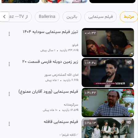
مرتبط
فیلم سینمایی
بالرین
Ballerina
از ahwaz ---TV
تیزر فیلم سینمایی سودابه ۱۴۰۴
0:01:32
فیلو
33.88k بازدید
•
1 سال پیش
زیر زمین دوبله فارسی قسمت 20
1:14:40
HD
امان الله گمشادزهی صبور
6.66k بازدید
•
1 ماه پیش
فیلم سینمایی (ورود آقایان ممنوع)
1:41:42
HD
سرگرمخانه
12.52k بازدید
•
10 ماه پیش
فیلم سینمایی قافله
1:25:13
HD
✅کافه فیلم✅