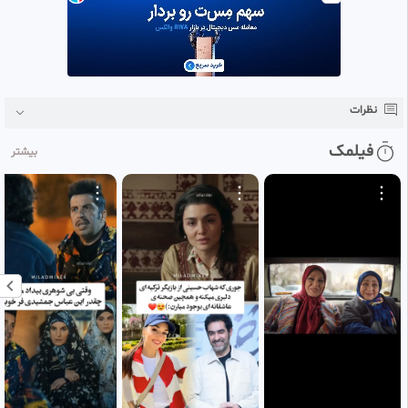
#‌هیجان
انگیز
#‌دلهره
آور
#‌جان
ویک
در فیلم بالرین : ایو ماکارو، بالرین و قاتلی آموزش‌دیده در روسکا روما، پس از
قتل پدرش وارد دنیای تاریک جنایتکاران می‌شود تا انتقام بگیرد. او با ترکیب
مهارت‌های باله و سلاح، به جستجوی قاتلان خانواده‌اش می‌پردازد. داستان هم‌زمان
با فصل سوم جان ویک رخ می‌دهد و با حضور شخصیت‌های آشنا، به گسترش
نظرات
دنیای ویک کمک می‌کند...
فیلمک
بیشتر