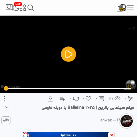
جدید
5
تبلیغ 1 از 2
0
0
0
32
0
فیلم سینمایی بالرین | Ballerina 2025 با دوبله فارسی
1 ماه پیش
فالو
ahwaz ---TV
#‌فیلم
و سریال
#‌فیلم
اکشن