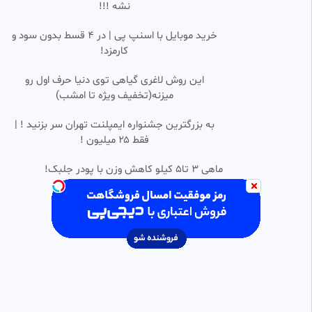
نشه !!!
سریال نما
8.14k بازدید
•
2 سال پیش
خرید موبایل با اسنپ پی | در ۴ قسط بدون سود و
کارمزد!
سریال ترکی خواهران و برادران
0:44:34
SD
قسمت 61
این روش لاغری گیاهی توی دنیا حرف اول رو
mostafa
میزنه(تخفیف ویژه تا امشب)
4.08k بازدید
•
2 ماه پیش
سریال سگ های شکاری فصل ۲
به بزرگترین جشنواره ایمپلنت تهران سر بزنید ! |
0:55:05
HD
قسمت دوم دوبله فارسی
فقط ۲۵ میلیون !
Mohammadi
6.13k بازدید
•
3 ماه پیش
ماهی 3 تا5 کیلو کاهش وزن با پودر جلبک!
سریال عشق کهکشانی {قسمت33}
0:44:57
SD
(دوبله فارسی)
Video master
27.45k بازدید
•
2 ماه پیش