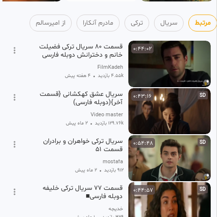
مرتبط
سریال
ترکی
مادرم آنکارا
از امیرسالم
قسمت ۸۰ سریال ترکی فضیلت
0:44:02
خانم و دخترانش دوبله فارسی
FilmKadeh
4.55k بازدید
•
۴ هفته پیش
سریال عشق کهکشانی {قسمت
0:43:16
SD
آخر}(دوبله فارسی)
Video master
129.76k بازدید
•
2 ماه پیش
سریال ترکی خواهران و برادران
0:54:48
SD
قسمت 51
mostafa
912 بازدید
•
2 ماه پیش
قسمت ۷۷ سریال ترکی خلیفه
0:44:57
SD
دوبله فارسی■
خدیجه