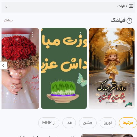
3
MHP
نظرات
2 ماه پیش
فیلمک
بیشتر
آیا 313 یار امام زمان(ع)در زمان
0:02:21
ظهور زنده اند یا رجعت میکنند؟
4
MHP
2 ماه پیش
آیا حضرت موقع ظهور خانه کعبه را
0:04:21
خراب می کنند؟
5
MHP
2 ماه پیش
آیا شیعه گناهکار مورد پذیرش
0:02:24
امام زمان قرار میگیرد ؟ !
6
MHP
2 ماه پیش
مرتبط
نوروز
جشن
غذا
از MHP