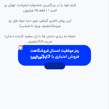
پیش دوستش رفت پشیمونم
فرم خود را در بزرگترین جشنواره ایمپلنت تهران پر
مهسا
کنید ! | فقط ۲۵ میلیون
12.61k بازدید
•
1 سال پیش
عید قربانی عشق . مقاله صوتی عید
این روش لاغری گیاهی توی دنیا حرف اول رو
0:10:48
قربان
میزنه(تخفیف ویژه تا امشب)
MHP
14 بازدید
•
2 ماه پیش
حمله به زردی دندان ها با ژل سفید کننده دندان!
خرید40%تخفیف
بالاخره ماه عسل رفتیم
0:12:11
SD
محسن
967 بازدید
•
8 ماه پیش