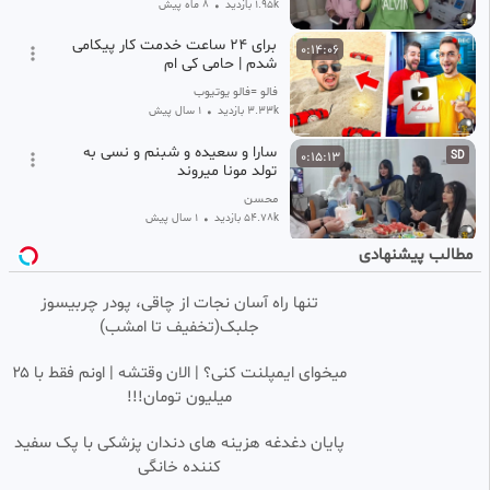
1.95k بازدید
•
8 ماه پیش
برای ۲۴ ساعت خدمت کار پیکامی
0:14:06
شدم | حامی کی ام
فالو =فالو یوتیوب
3.33k بازدید
•
1 سال پیش
سارا و سعیده و شبنم و نسی به
0:15:13
SD
تولد مونا میروند
محسن
54.78k بازدید
•
1 سال پیش
مطالب پیشنهادی
سیزده بدر سال 1983
0:31:13
SD
تنها راه آسان نجات از چاقی، پودر چربیسوز
filofilm
جلبک(تخفیف تا امشب)
6.08k بازدید
•
1 سال پیش
بزرگترین ترقه نور افشانی ایران رو
0:12:11
HD
میخوای ایمپلنت کنی؟ | الان وقتشه | اونم فقط با ۲۵
زدیم 😂
میلیون تومان!!!
فیلم سون | Filmseven
961 بازدید
•
1 سال پیش
پایان دغدغه هزینه های دندان پزشکی با پک سفید
کننده خانگی
سحرودلوین(جدید)ابروی سعیده
0:12:46
HD