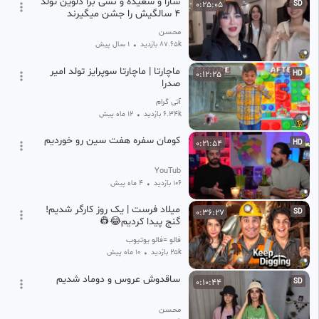
سارا و سعیده و نسی برا دلوین تولد
0:25:05
SD
۴ سالگیش را جشن میگیرند
محسن
87.65k بازدید
•
1 سال پیش
ماچارتا | ماچارتا سوپرایز تولد امیر
0:12:25
HD
صدرا
آتی گرام
6.34k بازدید
•
12 ماه پیش
کومان سفره هفت سین رو خوردیم
0:21:54
HD
YouTub
106 بازدید
•
4 ماه پیش
میلاد فرست | یک روز کارگر شدیم!
0:36:27
SD
گنج پیدا کردیم😂👷
فالو =فالو یوتیوب
25k بازدید
•
10 ماه پیش
ساقدوش عروس و دوماد شدیم
0:10:44
SD
محسن