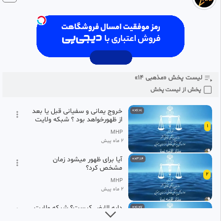
برای دیدن ویدیو های بیشتر و حمایت از کانال ما را در فیلو دنبال کنید
لیست پخش «مذهبی ۱۴»
پخش از لیست پخش
خروج یمانی و سفیانی قبل یا بعد
0:06:01
از ظهورخواهد بود ؟ شبکه ولایت
1
MHP
2 ماه پیش
آیا برای ظهور میشود زمان
0:03:14
مشخص کرد؟
2
MHP
2 ماه پیش
دابه الارض کیست؟ شبکه ولایت
0:01:07