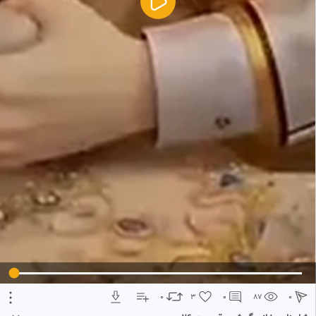
5
تبلیغ 1 از 2
0
3
0
87
0