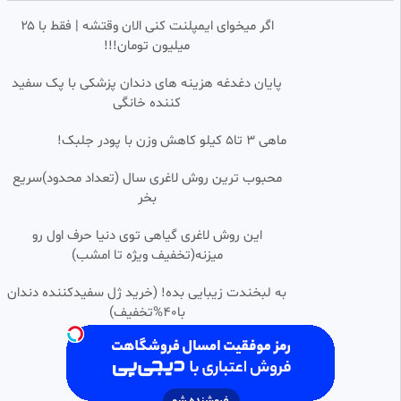
Grey با دوبله فارسی
اگر میخوای ایمپلنت کنی الان وقتشه | فقط با ۲۵
سرگرمی ، فیلم و سریال
میلیون تومان!!!
80 بازدید
•
2 ماه پیش
سکانس نیماشعبان نژاد،هادی
پایان دغدغه هزینه های دندان پزشکی با پک سفید
0:01:48
HD
کاظمی جوکر۲
کننده خانگی
محمد
20.46k بازدید
•
2 سال پیش
ماهی 3 تا5 کیلو کاهش وزن با پودر جلبک!
فیلم آخرین مبارزه واقعی بروسلی با
0:01:47
محبوب ترین روش لاغری سال (تعداد محدود)سریع
قهرمان کاراته جهان
بخر
فیلو فیلم تک
8.55k بازدید
•
2 سال پیش
این روش لاغری گیاهی توی دنیا حرف اول رو
فیلم ماشین جنگی War Machine
میزنه(تخفیف ویژه تا امشب)
0:01:49
SD
با دوبله فارسی
به لبخندت زیبایی بده! (خرید ژل سفیدکننده دندان
سرگرمی ، فیلم و سریال
114 بازدید
•
4 ماه پیش
با40%تخفیف)
فیلم کامل مراسم عقد و عروسی
0:02:59
HD
رضا گلزار و همسرش آیسان آقاخانی
فیلمدوانه
2.07m بازدید
•
3 سال پیش