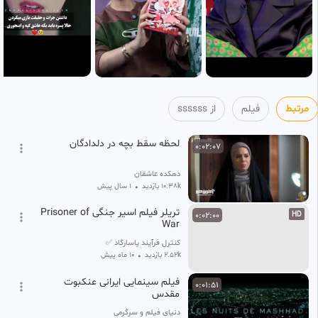
مرتبط
فیلم
از ssssss
لحظه سقط بچه در دلدادگان
0:02:07
دهکده عاشقان
10.38k بازدید
•
1 سال پیش
تریلر فیلم اسیر جنگی Prisoner of
0:02:00
HD
War
کنترل فرآیند پاسارگاد ✅
2.52k بازدید
•
10 ماه پیش
فیلم سینمایی ایرانی عنکبوت
0:01:51
مقدس
دنیای فیلم و سرگرمی