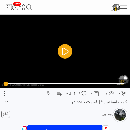
جدید
5
تبلیغ 1 از 2
0
1
0
37
0
؟ باب اسفنجی ؟ | قسمت خنده دار
1 ماه پیش
فالو
قبرستون
#‌انیمیشن
#‌خبر