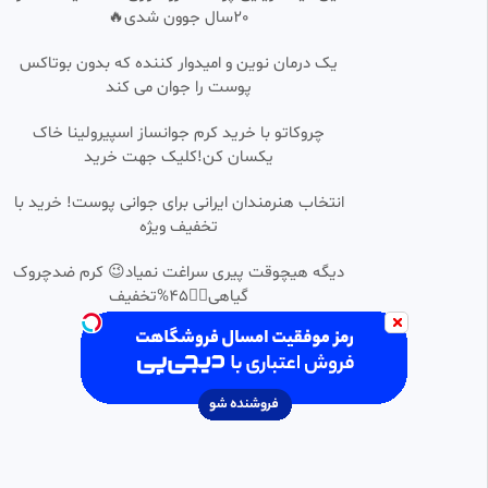
20سال جوون شدی🔥
قبرستون
14 بازدید
•
۱ هفته پیش
یک درمان نوین و امیدوار کننده که بدون بوتاکس
پوست را جوان می کند
کارتون ناستیا جدید, ناستیا, ناستیا
0:04:29
HD
و بابایی, برنامه کودک ناستیا,
ناستیا استیسی,
چروکاتو با خرید کرم جوانساز اسپیرولینا خاک
‫سید حمید حوائجی
یکسان کن!کلیک جهت خرید
1.56k بازدید
•
9 ماه پیش
کارتون ولاد و نیکیتا.. ولاد و نیکی
انتخاب هنرمندان ایرانی برای جوانی پوست! خرید با
0:05:57
HD
جدید.. برنامه کودک ولاد و نیکی
تخفیف ویژه
جدید
Beautiful star (فالو=فالو✨لایک=لایک)
6.89k بازدید
•
9 ماه پیش
دیگه هیچوقت پیری سراغت نمیاد😉 کرم ضدچروک
گیاهی👈🏻45%تخفیف
کارتون باب اسفنجی _ انیمیشن
0:05:17
HD
باب اسفنجی _ برنامه کودک باب
اسفنجی
برنامه کودک _ چالش غذایی _ فیلم و سریال
13.73k بازدید
•
9 ماه پیش