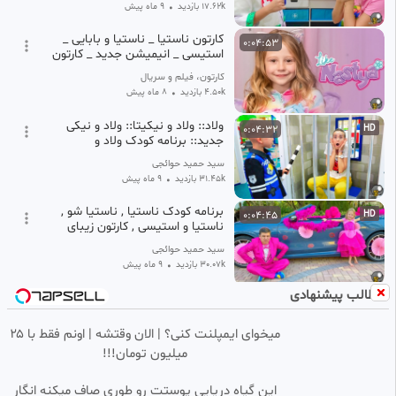
17.62k بازدید
•
9 ماه پیش
کارتون ناستیا _ ناستیا و بابایی _
0:04:53
استیسی _ انیمیشن جدید _ کارتون
6
کارتون، فیلم و سریال
4.50k بازدید
•
8 ماه پیش
ولاد:: ولاد و نیکیتا:: ولاد و نیکی
0:04:32
HD
جدید:: برنامه کودک ولاد و
نیکی::کارتون ولاد نیکیتا,,
‫سید حمید حوائجی
31.45k بازدید
•
9 ماه پیش
برنامه کودک ناستیا , ناستیا شو ,
0:04:45
HD
ناستیا و استیسی , کارتون زیبای
ناستیا و بابایی , ناستیا جدید
‫سید حمید حوائجی
30.07k بازدید
•
9 ماه پیش
مطالب پیشنهادی
ولاد و نیکی : ماجراهای ولاد نیکی :
0:04:44
HD
کارتون ولاد شو : سریال کودکانه
ولاد و نیکی : ولاد و نیکیتا
میخوای ایمپلنت کنی؟ | الان وقتشه | اونم فقط با ۲۵
‫سید حمید حوائجی
میلیون تومان!!!
26.66k بازدید
•
9 ماه پیش
::: کارتون پت و مت ::: خنده دار
0:08:30
این گیاه دریایی پوستت رو طوری صاف میکنه انگار