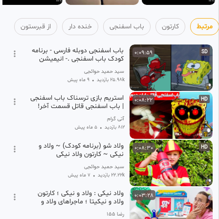
مرتبط
کارتون
باب اسفنجی
خنده دار
از قبرستون
باب اسفنجی دوبله فارسی - برنامه
0:09:59
SD
کودک باب اسفنجی .- انیمیشن
باب اسفنجی ،
‫سید حمید حوائجی
25.98k بازدید
•
9 ماه پیش
استریم بازی ترسناک باب اسفنجی
0:08:22
HD
| باب اسفنجی قاتل قسمت آخر!
آتی گرام
812 بازدید
•
5 ماه پیش
ولاد شو (برنامه کودک) ~ ولاد و
0:08:30
HD
نیکی ~ کارتون ولاد نیکی
(ولادیسلاو و نیکیتا) ~ سریال
‫سید حمید حوائجی
بچگانه
22.22k بازدید
•
7 ماه پیش
ولاد نیکی : ولاد و نیکی ؛ کارتون
0:03:28
ولاد و نیکیتا ؛ ماجراهای ولاد و
نیکی
رضا ۱۵۵