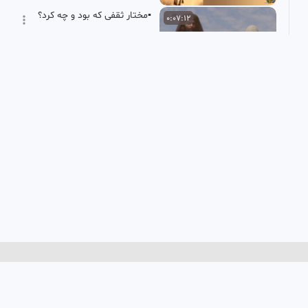
▪️مختار ثقفی که بود و چه کرد؟
0:07:12
رسانه تصویری کیوسک
229 بازدید
•
1 سال پیش
بریده شدن دستان زنان
0:05:47
اشراف مصر زمان ورود حضرت
یوسف علیه السلام
کلیک
9.46k بازدید
•
5 سال پیش
نحوه شهادت امام جواد(ع)
0:03:46
HD
محمد
499 بازدید
•
1 سال پیش
مناظره بسیار زیبای استاد
0:07:07
یزدانی با عالم اهل سنت در
مورد اینکه ابوبکر اموال
MHP
حضرت زهرا را غصب کرد...
13 بازدید
•
2 ماه پیش
ماجرای مناظره امام محمد باقر
0:03:39
HD
علیه السلام با یکی از
طرفداران خلفاء ابوبکر، عمر و