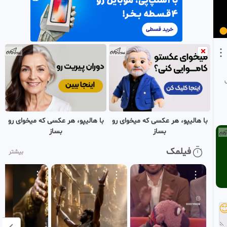
زمان ظهور زنده اند یا رجعت
4
میکنند؟
MHP
2 ماه پیش
آیا حضرت موقع ظهور خانه
0:04:21
کعبه را خراب می کنند؟
5
MHP
2 ماه پیش
آیا شیعه گناهکار مورد
0:02:24
پذیرش امام زمان قرار
6
میگیرد ؟ !
MHP
با هالیپو، هر عکسی که میخوای رو
با هالیپو، هر عکسی که میخوای رو
2 ماه پیش
بساز
بساز
فیلمک
بیشتر
