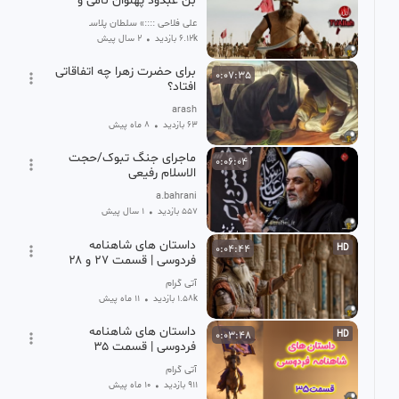
بن عبدود پهلوان نامی و
معروف عرب را در جنگ
علی فلاحی ::::» سلطان پلاسمای خون ایران
خندق کشت
6.12k بازدید
•
2 سال پیش
برای حضرت زهرا چه اتفاقاتی
0:07:35
افتاد؟
arash
63 بازدید
•
8 ماه پیش
ماجرای جنگ تبوک/حجت
0:06:04
الاسلام رفیعی
a.bahrani
557 بازدید
•
1 سال پیش
داستان های شاهنامه
0:04:44
HD
فردوسی | قسمت ۲۷ و ۲۸
آتی گرام
1.58k بازدید
•
11 ماه پیش
داستان های شاهنامه
0:03:48
HD
فردوسی | قسمت ۳۵
آتی گرام
911 بازدید
•
10 ماه پیش