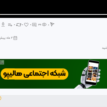
0
0
0
49
0
2 ماه پیش
برا
