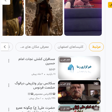
ل
مرتبط
کلیساهای اصفهان
معرفی مکان های مذهبی
تاریخی
مسافران کشتی نجات امام
0:04:24
حسین
MHP
81 بازدید
•
2 ماه پیش
سکاتس برتر وتاریخی دیالوگ
0:03:49
HD
حشمت فردوس
🥷🏼الیاس معصومی🥷🏼
698 بازدید
•
1 سال پیش
حضرت علی( ع) چگونه عمرو
0:06:22
HD