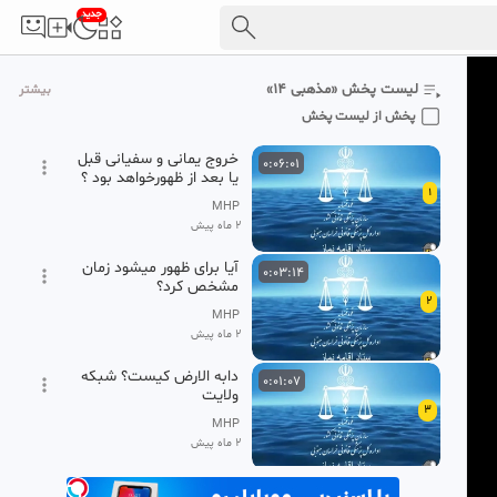
جدید
لیست پخش «مذهبی ۱۴»
بیشتر
پخش از لیست پخش
خروج یمانی و سفیانی قبل
0:06:01
یا بعد از ظهورخواهد بود ؟
1
شبکه ولایت
MHP
2 ماه پیش
آیا برای ظهور میشود زمان
0:03:14
مشخص کرد؟
2
MHP
2 ماه پیش
دابه الارض کیست؟ شبکه
0:01:07
ولایت
3
MHP
2 ماه پیش
آیا 313 یار امام زمان(ع)در
0:02:21