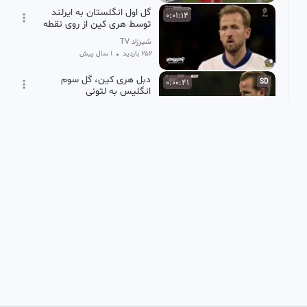
گل اول انگلستان به ایرلند
0:01:14
توسط هری کین از روی نقطه
پنالتی
شیرزاد TV
252 بازدید
•
1 سال پیش
دبل هری کین، گل سوم
0:00:41
SD
انگلیس به لتونی
شیرزاد TV
111 بازدید
•
9 ماه پیش
گل اول هری کین به کنگو
0:00:40
SD
۲۰۲۶
seamak
13 بازدید
•
1 ماه پیش
گل هری کین به اینتر میلان
2024
seamak
136 بازدید
•
12 ماه پیش
گل اول بایرن مونیخ به اینتر
0:01:16
HD
(هری کین)