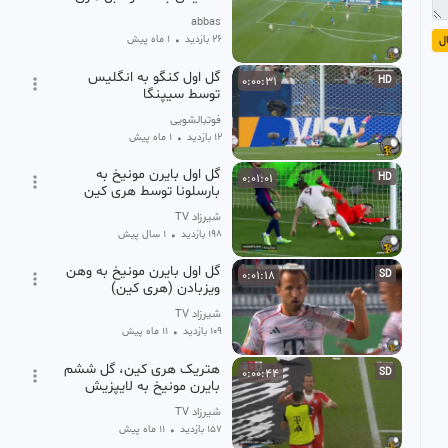
کین؛ گل دوم انگلیس به
abbas
کنگو در دقیقه 86
26 بازدید
•
1 ماه پیش
ل
گل اول کنگو به انگلیس
0:00:31
HD
توسط سیپنگا
فوتبالشویی
12 بازدید
•
1 ماه پیش
گل اول بایرن مونیخ به
0:01:01
HD
بارسلونا توسط هری کین
شیرزاد TV
198 بازدید
•
1 سال پیش
گل اول بایرن مونیخ به وهن
0:01:18
SD
ویزبادن (هری کین)
شیرزاد TV
109 بازدید
•
11 ماه پیش
هتریک هری کین، گل ششم
0:00:44
SD
بایرن مونیخ به لایپزیش
شیرزاد TV
157 بازدید
•
11 ماه پیش