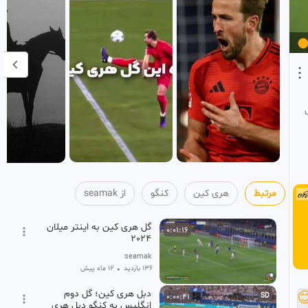
از seamak
کنگو
هری کین
مرتبط
گل هری کین به اینتر میلان
0:01:16
2024
seamak
12 ماه پیش
•
136 بازدید
دبل هری کین؛ گل دوم

0:00:41
SD
انگلیس به کنگو دبل هری