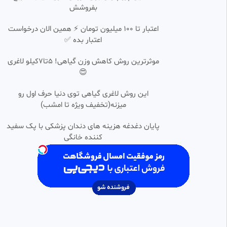
بفروشش
seamak
204 بازدید
•
12 ماه پیش
اعتبار تا ۱۰۰ میلیون تومان ⚡ همین الان درخواست
اعتبار بده ✅
تصاویری منتشرنشده از زندان اوین
0:13:52
۴۸ ساعت پس از حادثه
موثرترین روش کاهش وزن گیاهی! 5تا۷کیلو لاغری
زهره شاه حیدری
😍
185 بازدید
•
12 ماه پیش
هزینه زندگی در اروپا | هلند …
این روش لاغری گیاهی توی دنیا حرف اول رو
0:23:20
SD
میزنه(تخفیف ویژه تا امشب)
همه چی کده
2.76k بازدید
•
1 سال پیش
پایان دغدغه هزینه های دندان پزشکی با پک سفید
کننده خانگی
کسب درآمد از سایت کانفوتیک
0:17:40
صالح همدمی
1.01k بازدید
•
1 سال پیش