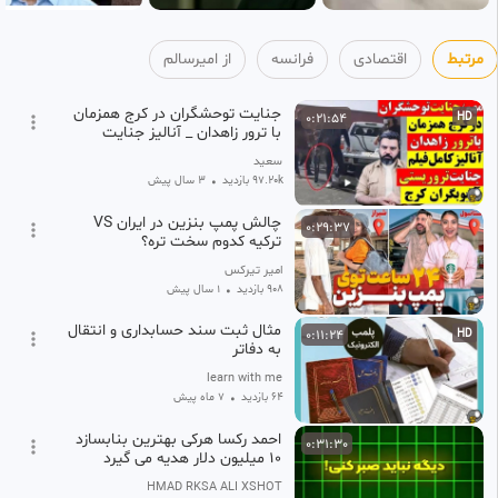
مرتبط
اقتصادی
فرانسه
از امیرسالم
جنایت توحشگران در کرج همزمان
0:21:54
HD
با ترور زاهدان _ آنالیز جنایت
تروریستی آشوبگران کرج
سعید
97.20k بازدید
•
3 سال پیش
چالش پمپ بنزین در ایران VS
0:29:37
ترکیه کدوم سخت تره؟
امیر تیرکس
908 بازدید
•
1 سال پیش
مثال ثبت سند حسابداری و انتقال
0:11:24
HD
به دفاتر
learn with me
64 بازدید
•
7 ماه پیش
احمد رکسا هرکی بهترین بنابسازد
0:31:30
۱۰ میلیون دلار هدیه می گیرد
AHMAD RKSA ALI XSHOT