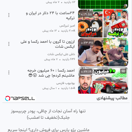
112 بازدید
•
7 ماه پیش
۲۴ساعت با ۲۴ دلار در ایران و
0:19:58
ترکیه
امیر تیرکس
2.00k بازدید
•
12 ماه پیش
ارزون تا گرون با احمد رکسا و علی
0:23:47
SD
ایکس شات
داش علی ایکس شات
636 بازدید
•
7 ماه پیش
احمد رکسا : ۶۰ میلیون خرجه
0:22:19
SD
ماشینم کردم! چی شد 😲😎
یوتیوب فارسی
1.50k بازدید
•
1 سال پیش
مطالب پیشنهادی
چگونه یک سنگاپور دیگر در قلب
0:10:01
HD
قاره فقر و گرسنگی شکل میگیرد؟
تنها راه آسان نجات از چاقی، پودر چربیسوز
(movie Javan)
جلبک(تخفیف تا امشب)
233 بازدید
•
2 سال پیش
خلاصه دیدار اسپانیا و برزیل 2025
0:10:28
ماشین پژو پارس برای فروش داری؟ اینجا سریع