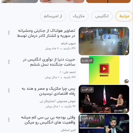
مرتبط
انگلیس
مکزیک
از امیرسالم
تصاویر هولناک از جنایتی وحشیانه
0:03:13
در سوریه و کشتار کادر درمان توسط
شورشیان
میهن فیلم
148 بازدید
•
11 ماه پیش
حیرت دنیا از نوآوری انگلیس در
0:08:14
ساخت جنگنده نسل ششم
احمد علی - 1
128 بازدید
•
1 سال پیش
پس چرا مکزیک و مصر و هند به
0:03:14
رفاه اقتصادی نرسیدن
هوش مصنوعی /تحلیلگر تی وی
97 بازدید
•
1 سال پیش
وقتی بودجه بی بی سی کم میشه
0:09:47
واقعیت های انگلیس رو میگن
کلیپ سیاسی
امیر اسلش