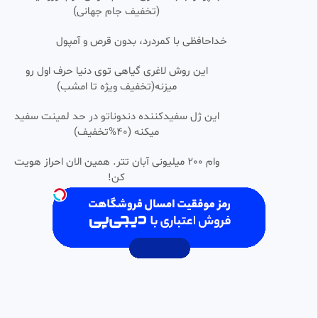
(تخفیف جام جهانی)
کارتون و انیمیشن لند
195 بازدید
•
3 سال پیش
خداحافظی با کمردرد، بدون قرص و آمپول
بهترین مشاغل برای مهاجرت کاری
0:03:22
این روش لاغری گیاهی توی دنیا حرف اول رو
به انگلیس
میزنه(تخفیف ویژه تا امشب)
موسسه مهاجرتی جام جم
323 بازدید
•
3 سال پیش
این ژل سفیدکننده دندوناتو در حد لمینت سفید
چرا هیچ کس نمی داند مالک 15
میکنه (40%تخفیف)
0:06:12
HD
درصد انگلیس است؟
شهر تماشا
وام 200 میلیونی آبان تتر. همین الان احراز هویت
518 بازدید
•
3 سال پیش
کن!