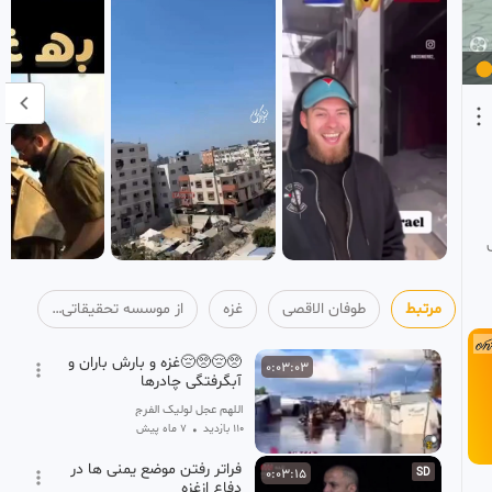
مرتبط
طوفان الاقصی
غزه
از موسسه تحقیقاتی حضرت ولی عصر واحد خراسان جنوبی
🥺😔🥺😔غزه و بارش باران و
0:03:03
آبگرفتگی چادرها
اللهم عجل لولیک الفرج
110 بازدید
•
7 ماه پیش
فراتر رفتن موضع یمنی ها در
0:03:15
SD
دفاع ازغزه