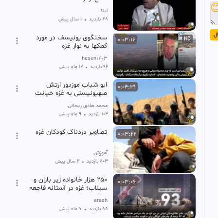

لیلا
1 سال پیش
•
48 بازدید
ا
سخنگوی یونیسف در مورد
0:03:16
HD
کمکها به نوار غزه
hesen1403
12 ماه پیش
•
92 بازدید
ابو شباب موزدور ارتش
0:04:31
صهیونیستی به غزه خیانت
کرد
محمد هادی ریحانی
9 ماه پیش
•
104 بازدید
تصاویر دردناک کودکان غزه
0:03:22
آموزش
2 سال پیش
•
803 بازدید
۲۵۰ هزار خانواده زیر باران و
0:03:06
سیلاب؛ غزه در آستانه فاجعه
انسانی
arash
7 ماه پیش
•
88 بازدید