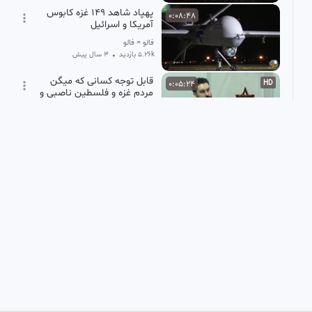
پهپاد شاهد ۱۴۹ غزه کابوس
0:08:48
آمریکا و اسرائیل
فالو = فالو
5.26k بازدید
•
3 سال پیش
قابل توجه کسانی که میگن
0:05:24
HD
مردم غزه و فلسطین ناصبی و
دشمن اهلبیت هستند لذا
موسسه تحقیقاتی حضرت ولی عصر واحد خراسان جن
نباید بهشون کمک کرد
16 بازدید
•
1 ماه پیش
اهالی غزه در سایه کمبود مواد
0:03:04
SD
غذایی، سوخت، گاز و برق چه
می خورند
سادگانه 💯
156 بازدید
•
2 سال پیش
ویدیویی جدید از یحیی سنوار
0:03:09
وخانواده اش درتونل های غزه
ساعاتی پیش از عملیات
لیلا
طوفان الاقصی
124 بازدید
•
1 سال پیش
غزه؛ اردوگاه مرگی که جهان
0:04:27
HD
نمی خواهد ببیند!