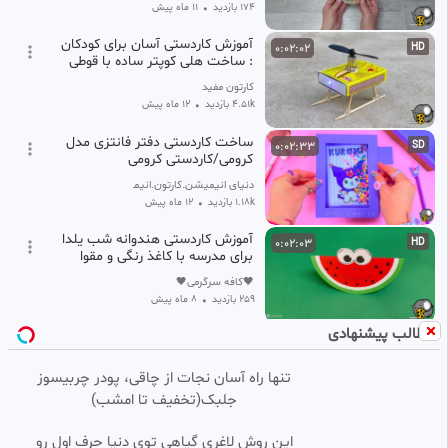
174 بازدید
•
11 ماه پیش
آموزش کاردستی آسان برای کودکان
0:02:02
HD
: ساخت هلی کوپتر ساده با قوطی
کبریت!
کارتون مفید
4.51k بازدید
•
12 ماه پیش
ساخت کاردستی دفتر فانتزی مدل
0:02:33
SD
کرومی/کاردستی کرومی
دنیای انیمیشن.کارتون.انیمیشن
1.18k بازدید
•
12 ماه پیش
آموزش کاردستی هندوانه شب یلدا
0:02:03
HD
برای مدرسه با کاغذ رنگی و مقوا
🖤کافه سرگرمی🖤
259 بازدید
•
8 ماه پیش
مطالب پیشنهادی
کاردستی پرچم ایران تزیینی ویژه
0:02:11
SD
دهه فجر
تنها راه آسان نجات از چاقی، پودر چربیسوز
رنگارنگ
جلبک(تخفیف تا امشب)
1.74k بازدید
•
1 سال پیش
آموزش کاردستی اژدهای آتشین ،
0:02:53
HD
این روش لاغری گیاهی توی دنیا حرف اول رو