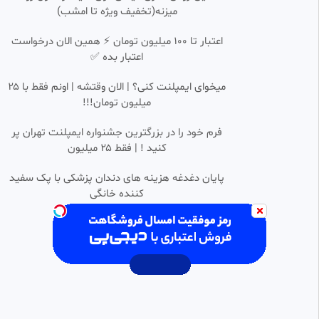
اژدهای متحرک ، آموزش ساخت
میزنه(تخفیف ویژه تا امشب)
کاردستی باکاغذ
aparatgram
231 بازدید
•
1 سال پیش
اعتبار تا ۱۰۰ میلیون تومان ⚡ همین الان درخواست
اعتبار بده ✅
کاردستی میز مطالعه مینیاتوری با
0:01:42
HD
جعبه کبریت
میخوای ایمپلنت کنی؟ | الان وقتشه | اونم فقط با ۲۵
خدیجه
میلیون تومان!!!
163 بازدید
•
2 ماه پیش
آموزش ساخت کاردستی تنفگ
فرم خود را در بزرگترین جشنواره ایمپلنت تهران پر
0:01:33
HD
آبپاش کاردستی پسرانه / ساخت
کنید ! | فقط ۲۵ میلیون
تنفگ آبپاش با وسایل دور ریختنی
کارتون مفید
2.77k بازدید
•
12 ماه پیش
پایان دغدغه هزینه های دندان پزشکی با پک سفید
کننده خانگی
آموزش دلنشین کاردستی ||
0:02:14
HD
کاردستی خلاقانه و زیبای کودکانه
📌اپلودر کارتون و انیمیشن✅️
2.77k بازدید
•
1 سال پیش