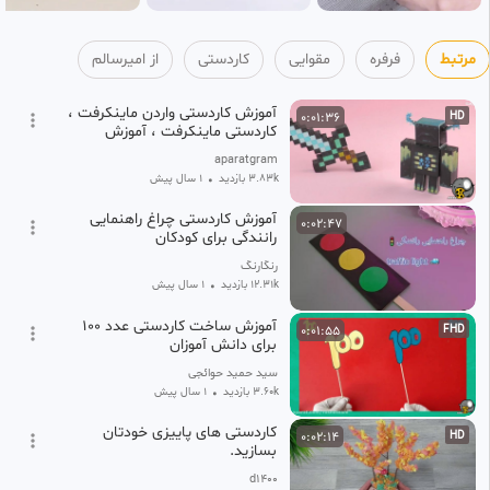
مرتبط
فرفره
مقوایی
کاردستی
از امیرسالم
آموزش کاردستی واردن ماینکرفت ،
0:01:36
HD
کاردستی ماینکرفت ، آموزش
ساخت کاردستی با کاغذ
aparatgram
3.83k بازدید
•
1 سال پیش
آموزش کاردستی چراغ راهنمایی
0:02:47
رانندگی برای کودکان
رنگارنگ
12.31k بازدید
•
1 سال پیش
آموزش ساخت کاردستی عدد ۱۰۰
0:01:55
FHD
برای دانش آموزان
‫سید حمید حوائجی
3.60k بازدید
•
1 سال پیش
کاردستی های پاییزی خودتان
0:02:14
HD
بسازید.
d1400