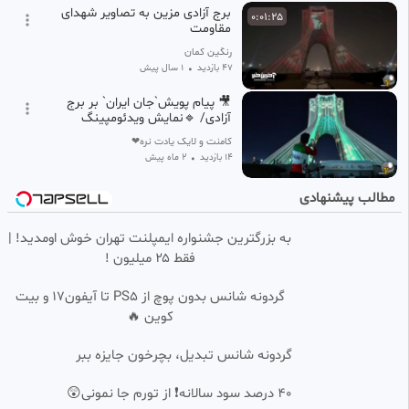
برج آزادی مزین به تصاویر شهدای
0:01:25
مقاومت
رنگین کمان
47 بازدید
•
1 سال پیش
🎥 پیام پویش`جان ایران` بر برج
آزادی/ 🔹نمایش ویدئومپینگ
کامنت و لایک یادت نره❤
14 بازدید
•
2 ماه پیش
مطالب پیشنهادی
به بزرگترین جشنواره ایمپلنت تهران خوش اومدید! |
فقط ۲۵ میلیون !
گردونه شانس بدون پوچ از PS5 تا آیفون17 و بیت
کوین 🔥
گردونه شانس تبدیل، بچرخون جایزه ببر
40 درصد سود سالانه❗ از تورم جا نمونی😲