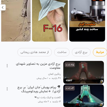
مرتبط
برج آزادی
ساخت
از محمد هادی ریحانی
برج آزادی مزین به تصاویر شهدای
0:01:25
مقاومت
رنگین کمان
47 بازدید
•
1 سال پیش
🎥 پیام پویش`جان ایران` بر برج
0:01:04
آزادی/ 🔹نمایش ویدئومپینگ
کامنت و لایک یادت نره❤
14 بازدید
•
2 ماه پیش