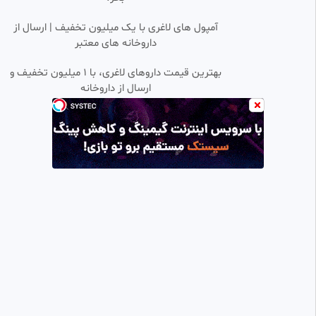
•
قسمت ۹۰ فضیلت خانم و
آمپول های لاغری با یک میلیون تخفیف | ارسال از
0:41:50
دخترانش دوبله فارسی
داروخانه های معتبر
FilmKadeh
4.94k بازدید
•
۳ هفته پیش
بهترین قیمت داروهای لاغری، با ۱ میلیون تخفیف و
ارسال از داروخانه‌
قسمت ۴۰۱ سریال ترکی شربت
0:43:54
زغال اخته/فصل ۴/دوبله فارسی
خدیجه
711 بازدید
•
1 ماه پیش