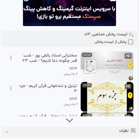
لیست پخش «مذهبی ۱۳»
پخش از لیست پخش
سخنرانی استاد رائفی پور - شب
0:56:56
HD
قدر چگونه دعا کنیم؟ - شب 23
1
ماه مبارک رمضان - 27 اردیبهشت
MHP
1399 - مشهد
2 ماه پیش
ترتیل و تندخوانی قرآن کریم - جزء
0:36:31
HD
3
2
MHP
2 ماه پیش
ترتیل و تندخوانی قرآن کریم - جزء
0:36:36
HD
2
3
MHP
نظرات
2 ماه پیش