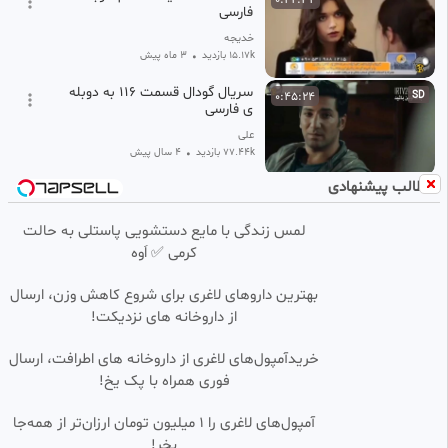
فارسی
خدیجه
15.17k بازدید
•
3 ماه پیش
سریال گودال قسمت ۱۱۶ به دوبله
0:45:24
SD
ی فارسی
علی
77.44k بازدید
•
4 سال پیش
مطالب پیشنهادی
قسمت ۶ فَضیلت خانم /دوبله
0:45:16
فارسی
لمس زندگی با مایع دستشویی پاستلی به حالت
خدیجه
کرمی ✅ اَوه
267 بازدید
•
4 ماه پیش
قسمت ۷۲ فضیلت خانم و
0:44:26
بهترین داروهای لاغری برای شروع کاهش وزن، ارسال
دخترانش دوبله فارسی
از داروخانه های نزدیکت!
FilmKadeh
2.66k بازدید
•
1 ماه پیش
خریدآمپول‌های لاغری از داروخانه های اطرافت، ارسال
فوری همراه با پک یخ!
قسمت ۷۵(مومیایی۲)شبهای برره
0:43:50
SD
🤣
آمپول‌های لاغری را ۱ میلیون تومان ارزان‌تر از همه‌جا
مرضیه
بخر!
413 بازدید
7 ماه پیش