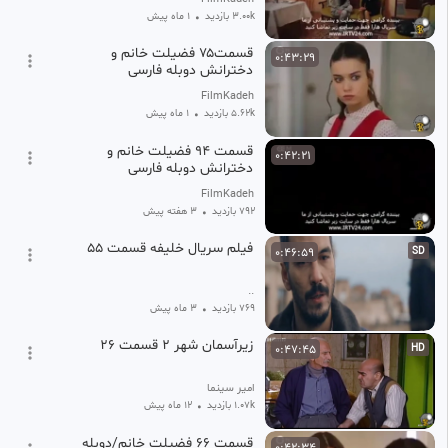
3.00k بازدید
•
1 ماه پیش
قسمت۷۵ فضیلت خانم و
0:43:29
دخترانش دوبله فارسی
FilmKadeh
5.62k بازدید
•
1 ماه پیش
قسمت ۹۴ فضیلت خانم و
0:42:21
دخترانش دوبله فارسی
FilmKadeh
792 بازدید
•
۳ هفته پیش
فیلم سریال خلیفه قسمت ۵۵
0:46:59
SD
..
769 بازدید
•
3 ماه پیش
زیرآسمان شهر ۲ قسمت ۲۶
0:47:45
HD
امیر سینما
1.07k بازدید
•
12 ماه پیش
قسمت ۶۶ فضیلت خانم/دوبله
0:42:34