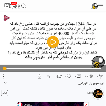
جدید
5
تبلیغ 1 از 2
0
0
0
28
0
آن سوی راز داوینچی
2 ماه پیش
فالو
MHP
برای دیدن ویدیو های بیشتر و حمایت از کانال ما را در فیلو دنبال کنید