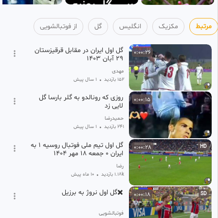
مرتبط
مکزیک
انگلیس
گل
از فوتبالشویی
گل اول ایران در مقابل قرقیزستان
0:00:26
۲۹ آبان ۱۴۰۳
مهدی
152 بازدید
•
1 سال پیش
روزی که رونالدو به گلر بارسا گل
0:00:15
لایی زد
حمیدرضا
241 بازدید
•
1 سال پیش
گل اول تیم ملی فوتبال روسیه ۱ به
0:00:28
HD
ایران ۰ جمعه ۱۸ مهر ۱۴۰۴
رضا
1.18k بازدید
•
10 ماه پیش
✖️گل اول نروژ به برزیل
0:00:18
SD
فوتبالشویی