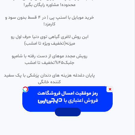
محدوده! مشاوره رایگان بگیر!
مسعود
262.08k بازدید
•
3 سال پیش
خرید موبایل با اسنپ پی | در ۴ قسط بدون سود و
کارمزد!
آخرین گل زنده یاد ملیکا محمدی در
0:00:29
فوتبال ایران
این روش لاغری گیاهی توی دنیا حرف اول رو
hossein
میزنه(تخفیف ویژه تا امشب)
134 بازدید
•
2 سال پیش
گل اول آرژانتین به اتریش توسط
رویش مجدد موهای از دست رفته با شامپو
0:00:21
HD
لیونل مسی ۳۸
جلبک45%تخفیف تا امشب
منتخب فیلو✅
35 بازدید
•
1 ماه پیش
پایان دغدغه هزینه های دندان پزشکی با پک سفید
کننده خانگی
گلللل دوم پرتغال به چک دقیقه ۹۲
0:00:11
HD
توسط کونسیسائوو
کاربر فیلو
4.49k بازدید
•
2 سال پیش