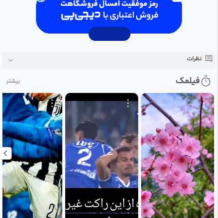
در دقیقه 69
🏴󠁧󠁢󠁥󠁮󠁧󠁿انگلیس 3
🇲🇽مکزیک 2
نظرات
فیلمک
بیشتر