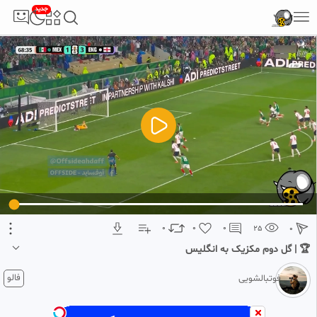
جدید
5
تبلیغ 1 از 2
0
0
0
25
0
🏆 | گل دوم مکزیک به انگلیس
1 ماه پیش
فالو
فوتبالشویی
🏆 | گل دوم مکزیک
توسط خمینز