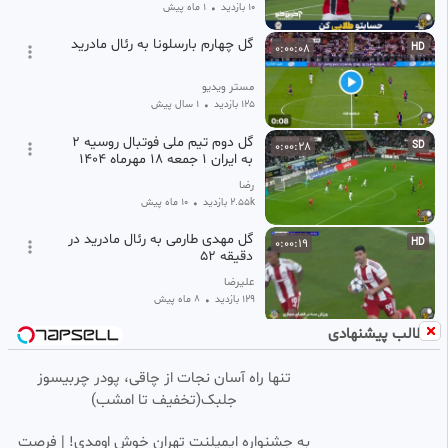
10 بازدید
•
1 ماه پیش
گل چهارم بارسلونا به رئال مادرید
0:00:08
HD
مستر ویدیو
125 بازدید
•
1 سال پیش
گل دوم تیم ملی فوتبال روسیه ۲
0:00:28
SD
به ایران ۱ جمعه ۱۸ مهرماه ۱۴۰۴
رضا
2.55k بازدید
•
10 ماه پیش
گل مهدی طارمی به رئال مادرید در
0:00:19
HD
دقیقه ۵۲
علیرضا
129 بازدید
•
8 ماه پیش
مطالب پیشنهادی
🏆‼️گل اول نروژ توسط هالند
0:00:11
HD
تنها راه آسان نجات از چاقی، پودر چربیسوز
فوتبالشویی
جلبک(تخفیف تا امشب)
28 بازدید
•
1 ماه پیش
وقتی پاس گل از گل زیبا تر است
0:00:25
به جشنواره ایمپلنت تهران خوش اومدی! | فرصت