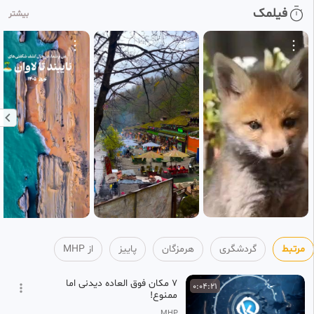
فیلمک
بیشتر
آیا 313 یار امام زمان(ع)در زمان
0:02:21
ظهور زنده اند یا رجعت میکنند؟
4
MHP
2 ماه پیش
آیا حضرت موقع ظهور خانه کعبه را
0:04:21
خراب می کنند؟
5
MHP
2 ماه پیش
آیا شیعه گناهکار مورد پذیرش
0:02:24
امام زمان قرار میگیرد ؟ !
6
MHP
2 ماه پیش
مرتبط
گردشگری
هرمزگان
پاییز
از MHP
۷ مکان فوق العاده دیدنی اما
0:04:21
ممنوع!
MHP