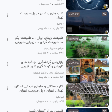
22 بازدید
•
2 ماه پیش
شب های رمضان در پل طبیعت
0:04:34
HD
تهران
MHP
326 بازدید
•
2 ماه پیش
طبیعت زیبای ایران ،،، طبیعت بکر
0:03:41
HD
،،، طبیعت گردی ،،، زیبایی طبیعی
فیلم و سریال برتر
348 بازدید
•
3 ماه پیش
بازاریابی گردشگری- جاذبه های
0:03:48
HD
تاریخی و گردشگری شهر قزوین
استراتژی بازار با دکتر محرم غفاری
174 بازدید
•
10 ماه پیش
آثار باستانی و جاهای دیدنی, استان
0:03:30
HD
تهران, تهران / پل طبیعت تهران
ایرانگرد
1.09k بازدید
•
10 ماه پیش
کلیپ زیبا از آسمان شب
0:03:12
SD