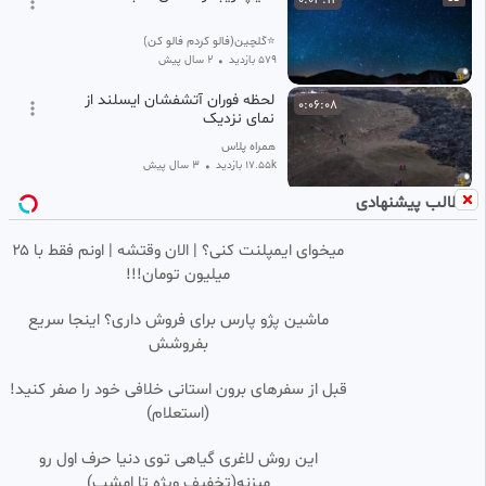
⭐گلچین(فالو کردم فالو کن)⭐
579 بازدید
•
2 سال پیش
لحظه فوران آتشفشان ایسلند از
0:06:08
نمای نزدیک
همراه پلاس
17.55k بازدید
•
3 سال پیش
مطالب پیشنهادی
نمایی بهاری از طبیعت همیشه سبز
0:04:05
HD
صومعه علیا
میخوای ایمپلنت کنی؟ | الان وقتشه | اونم فقط با ۲۵
فالو از شما👈فالو+❤️از ما‌👉
میلیون تومان!!!
1.56k بازدید
•
4 ماه پیش
تنهایی زندگی کردن در ژاپن 🫖☕
0:08:31
HD
ماشین پژو پارس برای فروش داری؟ اینجا سریع
آرامش / لذت زندگی
بفروشش
Cookie
435 بازدید
•
8 ماه پیش
قبل از سفرهای برون استانی خلافی خود را صفر کنید!
(استعلام)
نحوه کانال یابی. در تلویزیون
0:04:26
SD
سامسونگ
این روش لاغری گیاهی توی دنیا حرف اول رو
seamak
میزنه(تخفیف ویژه تا امشب)
2.50k بازدید
1 سال پیش