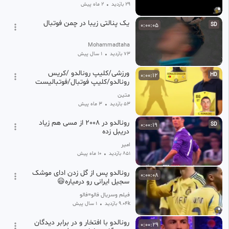
29 بازدید
•
2 ماه پیش
یک پنالتی زیبا در چمن فوتبال
0:00:05
SD
Mohammadtaha
73 بازدید
•
1 سال پیش
ورزشی/کلیپ رونالدو /کریس
0:00:12
HD
رونالدو/کلیپ فوتبال/فوتبالیست
متین
53 بازدید
•
3 ماه پیش
رونالدو در 2008 از مسی هم زیاد
0:00:19
SD
دریبل زده
امیر
851 بازدید
•
10 ماه پیش
رونالدو پس از گل زدن ادای موشک
0:00:08
سجیل ایرانی رو درمیاره😃
فیلم وسریال فالو=فالو
9.04k بازدید
•
1 سال پیش
رونالدو با افتخار و در برابر دیدگان
0:00:29