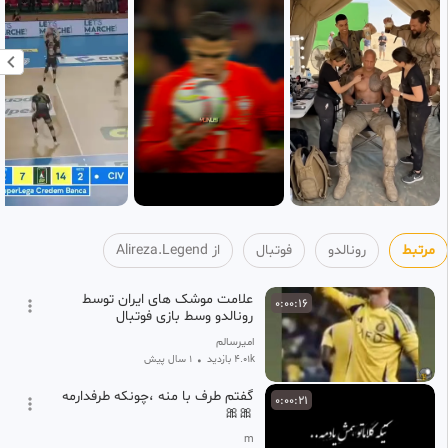
مرتبط
رونالدو
فوتبال
از Alireza.Legend
علامت موشک های ایران توسط
0:00:16
رونالدو وسط بازی فوتبال
امیرسالم
4.01k بازدید
•
1 سال پیش
گفتم طرف با منه ،چونکه طرفدارمه
0:00:21
🎀🎀
m