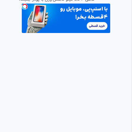
ادیت فوتبالی رونالدو جدید و
0:00:12
HD
قشنگ 😗😅😅🫠😅
Alireza.Legend
76 بازدید
•
1 ماه پیش