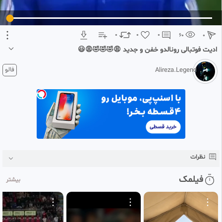
تبلیغ 1 از 2
0
0
0
60
0
ادیت فوتبالی رونالدو خفن و جدید 😩🤣🤣🤣😩😃
1 ماه پیش
فالو
Alireza.Legend
ممنون از حمایتتان با تشکر که ما را دنبال کردید
نظرات
فیلمک
بیشتر