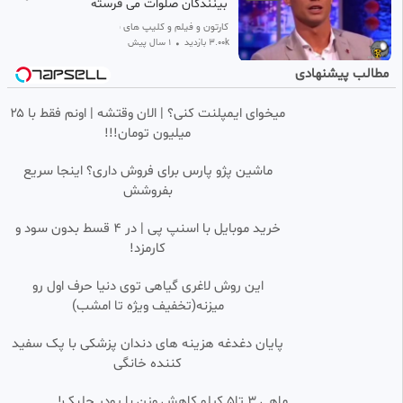
بینندگان صلوات می فرسته
کارتون و فیلم و کلیپ های قشنگ
3.00k بازدید
•
1 سال پیش
مطالب پیشنهادی
فوتبالی/فوتبال/ورزشی/کلیپ
0:00:24
SD
رونالدو /کریس رونالدو/کلیپ
فوتبال
میخوای ایمپلنت کنی؟ | الان وقتشه | اونم فقط با ۲۵
متین
میلیون تومان!!!
55 بازدید
•
3 ماه پیش
برگردون تماشایی رونالدو را مندی
0:00:17
SD
ماشین پژو پارس برای فروش داری؟ اینجا سریع
مهار کرد
بفروشش
شیرزاد TV
530 بازدید
•
11 ماه پیش
خرید موبایل با اسنپ پی | در ۴ قسط بدون سود و
کارمزد!
گل دوم پرتغال 2 به آلمان 1 توسط
0:00:18
HD
رونالدو
این روش لاغری گیاهی توی دنیا حرف اول رو
رضا
میزنه(تخفیف ویژه تا امشب)
227 بازدید
•
1 سال پیش
ضربه آزاد خولیو کروز به بوفون
پایان دغدغه هزینه های دندان پزشکی با پک سفید
0:00:26
HD
کننده خانگی
فان کلیپ
132 بازدید
•
10 ماه پیش
ماهی 3 تا5 کیلو کاهش وزن با پودر جلبک!