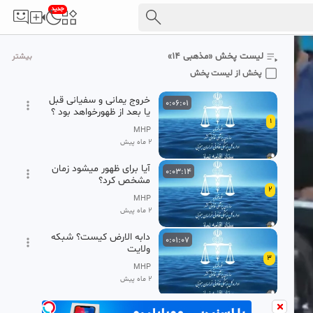
جدید
لیست پخش «مذهبی ۱۴»
بیشتر
پخش از لیست پخش
خروج یمانی و سفیانی قبل
0:06:01
یا بعد از ظهورخواهد بود ؟
1
شبکه ولایت
MHP
2 ماه پیش
آیا برای ظهور میشود زمان
0:03:14
مشخص کرد؟
2
MHP
2 ماه پیش
دابه الارض کیست؟ شبکه
0:01:07
ولایت
3
MHP
2 ماه پیش
آیا 313 یار امام زمان(ع)در
0:02:21