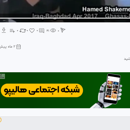
0
0
0
41
0
2 ماه پیش
برا
