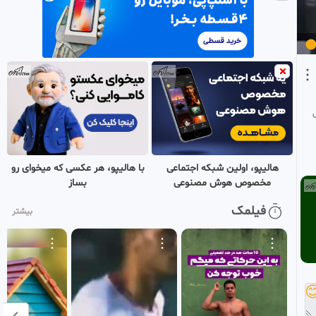
زمان ظهور زنده اند یا رجعت
4
میکنند؟
MHP
2 ماه پیش
آیا حضرت موقع ظهور خانه
0:04:21
کعبه را خراب می کنند؟
5
MHP
2 ماه پیش
آیا شیعه گناهکار مورد
0:02:24
پذیرش امام زمان قرار
6
میگیرد ؟ !
MHP
با هالیپو، هر عکسی که میخوای رو
هالیپو، اولین شبکه اجتماعی
2 ماه پیش
بساز
مخصوص هوش مصنوعی
فیلمک
بیشتر
