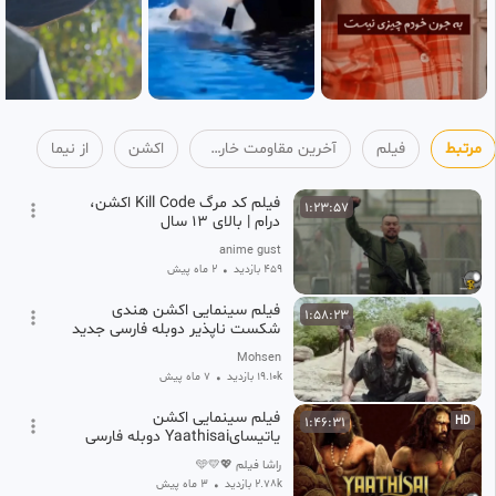
مرتبط
فیلم
آخرین مقاومت خارجی
اکشن
از نیما
فیلم کد مرگ Kill Code اکشن،
1:23:57
درام | بالای 13 سال
anime gust
459 بازدید
•
2 ماه پیش
فیلم سینمایی اکشن هندی
1:58:23
شکست ناپذیر دوبله فارسی جدید
Mohsen
19.10k بازدید
•
7 ماه پیش
فیلم سینمایی اکشن
1:46:31
HD
یاتیسایYaathisai دوبله فارسی
اکشن،تاریخی/فیلم جنگی/فیلم
راشا فیلم 💖💛🩵
هندی/فیلم سینمایی هندی
2.78k بازدید
•
3 ماه پیش