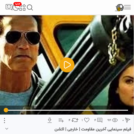
جدید
5
تبلیغ 1 از 2
4
1
4
94
0
فیلم سینمایی آخرین مقاومت | خارجی | اکشن