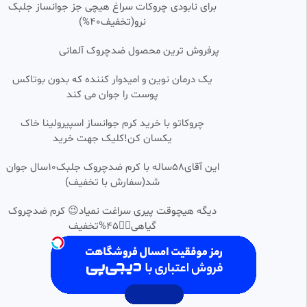
برای نابودی چروکات سراغ هیچی جز جوانساز جلبک
کـــافـه تیــوی | Cafe4Tv
نرو(تخفیف40%)
356 بازدید
•
4 ماه پیش
فیلم سینمایی اکشن 2️⃣0️⃣2️⃣6️⃣
1:49:18
HD
پرفروش ترین محصول ضدچروک آلمانی
》WAR - MACHINE《
🪪 صفحه رسمی
یک درمان نوین و امیدوار کننده که بدون بوتاکس
374 بازدید
•
4 ماه پیش
پوست را جوان می کند
فیلم غارتگر سرزمین های بد
1:47:20
HD
چروکاتو با خرید کرم جوانساز اسپیرولینا خاک
Predator Badlands 2025 با
دوبله فارسی
یکسان کن!کلیک جهت خرید
mohammad
18.99k بازدید
•
8 ماه پیش
این آقای58ساله با کرم ضدچروک جلبک10سال جوان
فیلم سینمایی اکشن وَنگارد دوبله
شد(سفارش با تخفیف)
1:41:52
SD
فارسی - Vanguard/جنگی/ فیلم
سینمایی خارجی/فیلم جنایی/فالو
دیگه هیچوقت پیری سراغت نمیاد😉 کرم ضدچروک
راشا فیلم 💖💛🩵
ولایک🙏
6.20k بازدید
•
3 ماه پیش
گیاهی👈🏻45%تخفیف
فیلم سینمایی stay 2025 دوبله
1:19:12
HD
فارسی
داود
2.19k بازدید
•
3 ماه پیش