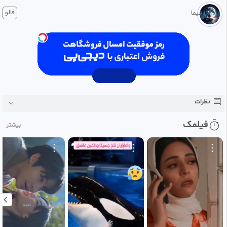
1 ماه پیش
فالو
نیما
#‌فیام
#‌فیلم_اکشن
#‌جنگی
#‌سینمایی
#‌فیلم
نظرات
فیلمک
بیشتر