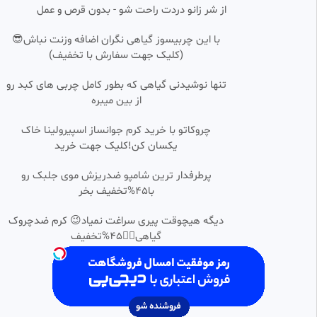
از شر زانو دردت راحت شو - بدون قرص و عمل
کانال موفا
92 بازدید
•
2 سال پیش
با این چربیسوز گیاهی نگران اضافه وزنت نباش😎
تصاویری از موشک عمل نکرده
SD
(کلیک جهت سفارش با تخفیف)
آمریکایی اسرائیلی خیلی جالبه
مجتبي
تنها نوشیدنی گیاهی که بطور کامل چربی های کبد رو
39 بازدید
•
5 ماه پیش
از بین میبره
مصاحبه با تعدادی از عوامل
0:05:30
چروکاتو با خرید کرم جوانساز اسپیرولینا خاک
دستگیرشده اغتشاشات فتنه اخیر
آمریکایی در کرمانشاه
یکسان کن!کلیک جهت خرید
اللهم عجل لولیک الفرج
12 بازدید
•
6 ماه پیش
پرطرفدار ترین شامپو ضدریزش موی جلبک رو
حفظ نظام به روش آمریکایی
با45%تخفیف بخر
0:06:11
SD
کانال موفا
دیگه هیچوقت پیری سراغت نمیاد😉 کرم ضدچروک
92 بازدید
•
2 سال پیش
گیاهی👈🏻45%تخفیف
⚠️🚨 تحریم محصولات آمریکایی
0:04:46
HD
🇺🇸 اسرائیلی 🇮🇱
همایون
17 بازدید
•
1 ماه پیش