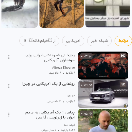
مرتبط
شبکه خبر
آمریکایی
از 💥فیلم‌خانه💥 📱
رجزخانی شیرمندان ایرانی برای
0:03:10
HD
خونخاران آمریکایی
Alireza Khosrve
6 بازدید
•
4 ماه پیش
رونمایی از یک آمریکایی در چین!
0:04:25
SD
MHP
9 بازدید
•
3 ماه پیش
پیامی از یک آمریکایی به مردم
0:05:26
ایران با زیرنویس فارسی
فیلم نما
1.04k بازدید
•
7 سال پیش