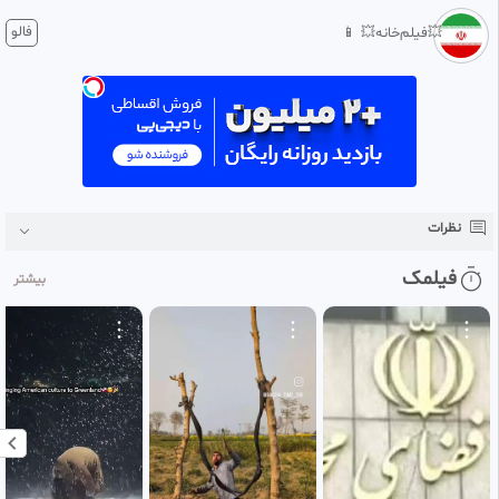
1 ماه پیش
فالو
💥فیلم‌خانه💥 📱
شبکه خبر پیشنهاد دهنده آمریکایی را معرفی کرد .
حالا معلوم شد چرا پزشکیان صدا و سیما را تهدید کرد.
ببینید متن صلح تفاهم با آمریکا دست پخت کیست!
👌کاش صدا و سیمای جمهوری اسلامی ایران هر روز یک نفر از چهره های نحس و
حال بهم زن بعضی از اصلاح طلبان را اینگونه رو کند
#‌مرگ_بر_آمریگا
#‌مرگ_بر_اسرائیل
#‌مرگ_بر_منافق
نظرات
#‌صداسیما
#‌شبکه_خبر
فیلمک
بیشتر