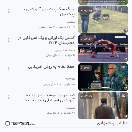
جنگ سگ پیت بول آمریکایی با
0:05:05
پیت بول
سعید
67.00k بازدید
•
3 سال پیش
کشتی یک ایرانی و یک آمریکایی در
0:05:59
مجارستان ۲۰۲۴
سجاد صالح زهی
90 بازدید
•
1 سال پیش
حفظ نظام به روش آمریکایی
0:06:11
SD
funfilo
250 بازدید
•
2 سال پیش
تصاویری از موشک عمل نکرده
0:03:07
SD
آمریکایی اسرائیلی خیلی جالبه
مجتبي
39 بازدید
•
5 ماه پیش
مطالب پیشنهادی
حفظ نظام به روش آمریکایی
0:06:11
SD