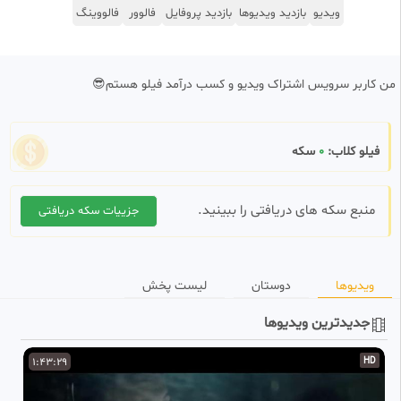
ویدیو
بازدید ویدیوها
بازدید پروفایل
فالوور
فالووینگ
من کاربر سرویس اشتراک ویدیو و کسب درآمد فیلو هستم😎
فیلو کلاب:
0
سکه
منبع سکه های دریافتی را ببینید.
جزییات سکه دریافتی
ویدیوها
دوستان
لیست پخش
جدیدترین ویدیوها
D
1:43:29
HD