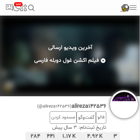
جدید
آخرین ویدیو ارسالی
فیلم اکشن غول دوبله فارسی
alireza142536
(alireza142536@)
فالو
گفت‌وگو
مسدود کردن
تاریخ ثبت‌نام:
3 سال پیش
284
441
1.17
4.92
3
K
K