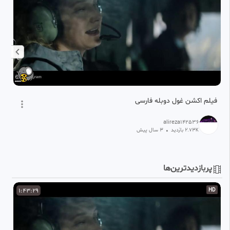
فیلم اکشن غول دوبله فارسی
خا
alireza142536
2.73
بازدید
•
3 سال پیش
K
پربازدیدترین‌ها
D
1:43:29
HD