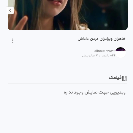
خاهران وبرادران مردن داداش
سک
alireza142536
829
بازدید
•
3 سال پیش
فیلمک
ویدیویی جهت نمایش وجود نداره