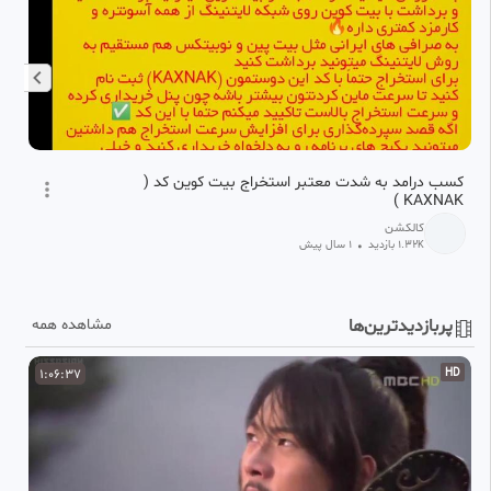
کسب درامد به شدت معتبر استخراج بیت کوین کد (
کس
KAXNAK )
کالکشن
1.32
بازدید
•
1 سال پیش
K
پربازدیدترین‌ها
مشاهده همه
D
1:06:37
HD