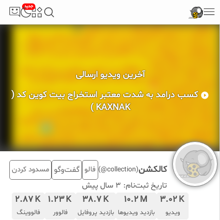
جدید
آخرین ویدیو ارسالی
کسب درامد به شدت معتبر استخراج بیت کوین کد (
KAXNAK )
کالکشن
فالو
گفت‌وگو
مسدود کردن
(collection@)
تاریخ ثبت‌نام:
3 سال پیش
2.87
1.23
38.7
10.2
3.02
K
K
K
M
K
ویدیو
بازدید ویدیوها
بازدید پروفایل
فالوور
فالووینگ