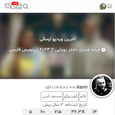
جدید
آخرین ویدیو ارسالی
فیلم هندی دختر رویایی 2 2023 زیرنویس فارسی
kami
(f.i.l.m.b.a.z.9080@)
فالو
گفت‌وگو
مسدود کردن
تاریخ ثبت‌نام:
3 سال پیش
5
60
715
36.3
14
K