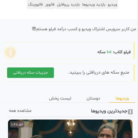
ویدیو
بازدید ویدیوها
بازدید پروفایل
فالوور
فالووینگ
من کاربر سرویس اشتراک ویدیو و کسب درآمد فیلو هستم😎
فیلو کلاب:
101
سکه
منبع سکه های دریافتی را ببینید.
جزییات سکه دریافتی
ویدیوها
دوستان
لیست پخش
جدیدترین ویدیوها
مشاهده همه
D
1:48:52