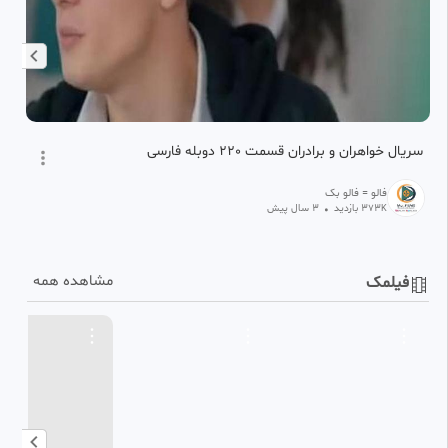
سریال خواهران و برادران قسمت 220 دوبله فارسی
سری
فالو = فالو بک
373
بازدید
•
3 سال پیش
K
مشاهده همه
فیلمک