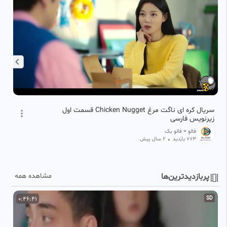
سریال کره ای ناگت مرغ Chicken Nugget قسمت اول
زیرنویس فارسی
یا
فالو = فالو بک
773
بازدید
•
2 سال پیش
پربازدیدترین‌ها
مشاهده همه
D
0:46:41
SD