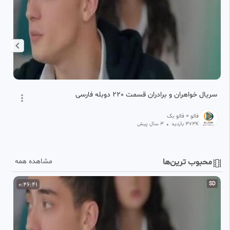
سریال خواهران و برادران قسمت 220 دوبله فارسی
سری
فالو = فالو بک
373
بازدید
•
3 سال پیش
K
محبوب ترین‌ها
مشاهده همه
D
0:46:41
SD