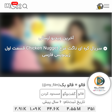
جدید
آخرین ویدیو ارسالی
سریال کره ای ناگت مرغ Chicken Nugget قسمت اول
زیرنویس فارسی
فالو = فالو بک
(my_film@)
فالو
گفت‌وگو
مسدود کردن
تاریخ ثبت‌نام:
6 سال پیش
2.91
1.09
44.6
4.55
351
K
K
K
M