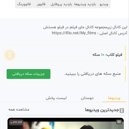
ویدیو
بازدید ویدیوها
بازدید پروفایل
فالوور
فالووینگ
این کانال زیرمجموعه کانال مای فیلم در فیلو هستش
آدرس کانال اصلی : https://ifilo.net/My_films
فیلو کلاب:
10
سکه
منبع سکه های دریافتی را ببینید.
جزییات سکه دریافتی
ویدیوها
دوستان
لیست پخش
جدیدترین ویدیوها
مشاهده همه
D
0:32:44
SD