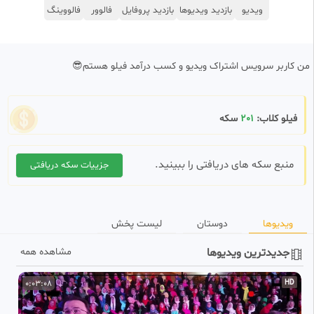
ویدیو
بازدید ویدیوها
بازدید پروفایل
فالوور
فالووینگ
من کاربر سرویس اشتراک ویدیو و کسب درآمد فیلو هستم😎
فیلو کلاب:
201
سکه
منبع سکه های دریافتی را ببینید.
جزییات سکه دریافتی
ویدیوها
دوستان
لیست پخش
جدیدترین ویدیوها
مشاهده همه
D
0:03:08
HD