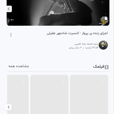
اجرای زنده پر پرواز - کنسرت شادمهر عقیلی
آه
سید محمد رضا نقیبی
22.5
بازدید
•
2 سال پیش
K
مشاهده همه
فیلمک