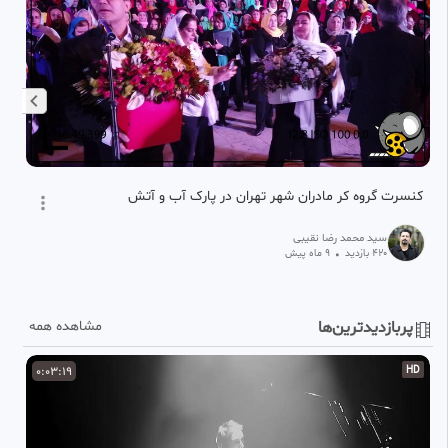
کنسرت گروه کر مادران شهر تهران در پارک آب و آتش
تص
جا
سید محمد رضا نقیبی
420
بازدید
•
9 ماه پیش
پربازدیدترین‌ها
مشاهده همه
D
0:03:19
HD