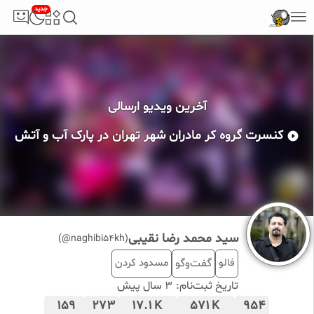
جدید
آخرین ویدیو ارسالی
کنسرت گروه کر مادران شهر تهران در پارک آب و آتش
سید محمد رضا نقیبی
(naghibi54kh@)
فالو
گفت‌وگو
مسدود کردن
تاریخ ثبت‌نام:
3 سال پیش
159
273
17.1
571
954
K
K