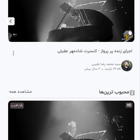
اجرای زنده پر پرواز - کنسرت شادمهر عقیلی
تر
سید محمد رضا نقیبی
22.5
بازدید
•
2 سال پیش
K
محبوب ترین‌ها
مشاهده همه
D
0:03:19
HD