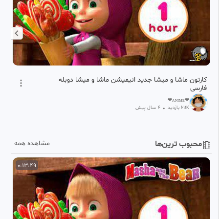
کارتون ماشا و میشا جدید انیمیشن ماشا و میشا دوبله
ان
فارسی
❤ᴀɴɪᴍᴇ❤
211
بازدید
•
4 سال پیش
K
محبوب ترین‌ها
مشاهده همه
0:13:49