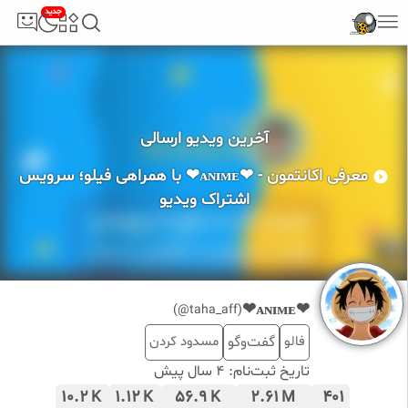
جدید
آخرین ویدیو ارسالی
معرفی اکانتمون - ❤ᴀɴɪᴍᴇ❤ با همراهی فیلو؛ سرویس
اشتراک ویدیو
❤ᴀɴɪᴍᴇ❤
(taha_aff@)
فالو
گفت‌وگو
مسدود کردن
تاریخ ثبت‌نام:
4 سال پیش
10.2
1.12
56.9
2.61
401
K
K
K
M