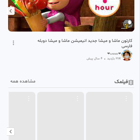
کارتون ماشا و میشا جدید انیمیشن ماشا و میشا دوبله
ان
فارسی
❤ᴀɴɪᴍᴇ❤
211
بازدید
•
4 سال پیش
K
مشاهده همه
فیلمک