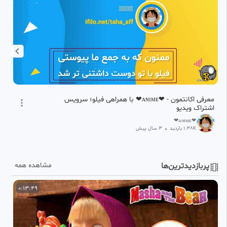
معرفی اکانتمون - ❤ᴀɴɪᴍᴇ❤ با همراهی فیلو؛ سرویس
کا
اشتراک ویدیو
❤ᴀɴɪᴍᴇ❤
1.38
بازدید
•
3 سال پیش
K
پربازدیدترین‌ها
مشاهده همه
0:13:49