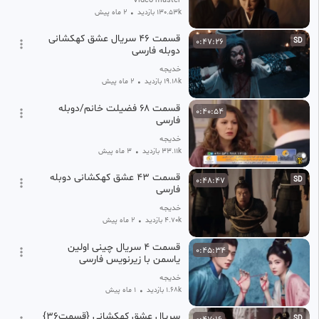
Video master
130.53k بازدید
•
2 ماه پیش
قسمت ۴۶ سریال عشق کهکشانی
0:47:26
SD
دوبله فارسی
خدیجه
19.18k بازدید
•
2 ماه پیش
قسمت ۶۸ فضیلت خانم/دوبله
0:40:54
فارسی
خدیجه
33.11k بازدید
•
3 ماه پیش
قسمت ۴۳ عشق کهکشانی دوبله
0:48:47
SD
فارسی
خدیجه
4.70k بازدید
•
2 ماه پیش
قسمت ۴ سریال چینی اولین
0:45:34
یاسمن با زیرنویس فارسی
خدیجه
1.68k بازدید
•
1 ماه پیش
سریال عشق کهکشانی {قسمت36}
SD