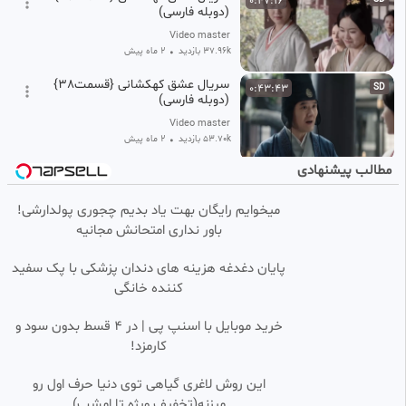
0:47:16
(دوبله فارسی)
Video master
37.96k بازدید
•
2 ماه پیش
سریال عشق کهکشانی {قسمت38}
0:43:43
SD
(دوبله فارسی)
Video master
53.70k بازدید
•
2 ماه پیش
مطالب پیشنهادی
قسمت ۵۳ سریال هندی عِاشقانه/
0:41:14
HD
دوبله فارسی
میخوایم رایگان بهت یاد بدیم چجوری پولدارشی!
خدیجه
باور نداری امتحانش مجانیه
677 بازدید
•
3 ماه پیش
سریال عشق کهکشانی {قسمت25}
0:42:49
SD
پایان دغدغه هزینه های دندان پزشکی با پک سفید
(دوبله فارسی)
کننده خانگی
Video master
27.46k بازدید
•
2 ماه پیش
خرید موبایل با اسنپ پی | در ۴ قسط بدون سود و
کارمزد!
سریال (عاشقانه) قسمت اول
0:59:04
این روش لاغری گیاهی توی دنیا حرف اول رو
یوتیوب فارسی
میزنه(تخفیف ویژه تا امشب)
23.80k بازدید
9 ماه پیش