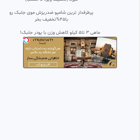
•
سریال عشق کهکشانی قسمت ۵۰
پرطرفدار ترین شامپو ضدریزش موی جلبک رو
0:43:53
SD
دوبله فارسی
با45%تخفیف بخر
امیرسالم
21.52k بازدید
•
2 ماه پیش
ماهی 3 تا5 کیلو کاهش وزن با پودر جلبک!
سریال ستاره شمالی قسمت آخر
0:57:50
FHD
(دوبله فارسی)
کنترل فرآیند پاسارگاد ✅
28.31k بازدید
•
1 سال پیش