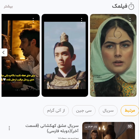
سریال «سی جین» با زیرنویس
0:45:14
فیلمک
HD
بیشتر
فارسی/ قسمت ۳۱
40
آتی گرام
1 ماه پیش
مرتبط
سریال
سی جین
از آتی گرام
سریال عشق کهکشانی {قسمت
0:43:16
SD
آخر}(دوبله فارسی)