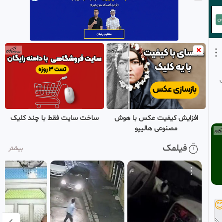
54
میلیون تن برنج گم شده
امیرسالم
است!
12 ماه پیش
استاندار خوزستان دکتر
0:02:27
موالی زاده مانع خودکشی
55
جوان اهوازی شد
امیرسالم
12 ماه پیش
ضربه مهلک پلیس به اشرار
0:02:24
مسلح در کویر اصفهان
56
امیرسالم
12 ماه پیش
ساخت سایت فقط با چند کلیک
افزایش کیفیت عکس با هوش
مصنوعی هالیپو
فیلم لحظه حمله به
0:00:18
ساختمان ستاد فرماندهی
فیلمک
بیشتر
57
سپاه پاسداران انقلاب
امیرسالم
اسلامی در استان البرز کرج
12 ماه پیش
