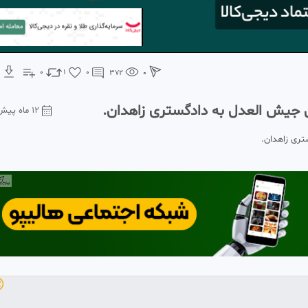
0
1
0
372
0
جزئیات حمله تروریستی گروهک ترو
12 ماه پیش
جزئیات حمل
