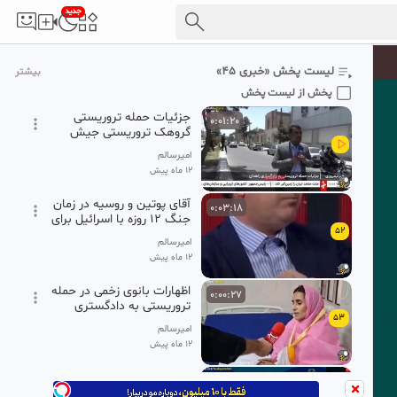
جدید
روایت مجروحان حادثه
0:01:42
تروریستی دادگستری زاهدان
50
امیرسالم
لیست پخش «خبری ۴۵»
بیشتر
12 ماه پیش
پخش از لیست پخش
جزئیات حمله تروریستی
0:01:20
گروهک تروریستی جیش
العدل به دادگستری زاهدان.
امیرسالم
12 ماه پیش
آقای پوتین و روسیه در زمان
0:03:18
جنگ ۱۲ روزه با اسرائیل برای
52
ایران چه کردند؟
امیرسالم
12 ماه پیش
اظهارات بانوی زخمی در حمله
0:00:27
تروریستی به دادگستری
53
زاهدان
امیرسالم
12 ماه پیش
نایب رئیس شورای مرکزی
0:01:10
مجمع ملی کشاورزی:یک