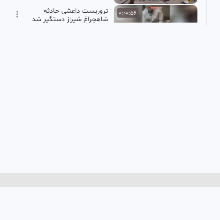
تروریست داعشی حادثه
0:00:56
شاهچراغ شیراز دستگیر شد
abdollah
8.67k بازدید
•
3 سال پیش
ترور نافرجام ریس دادگستری
0:00:55
SD
کوهدشت که منجر به مجروح
شدن چند تن شد
احمد
3.65k بازدید
•
3 سال پیش
خبر فوری/نخستین تصاویر از
0:00:58
لحظه اقدام تروریستی
دادگستری زاهدان از دوربین
بهنام
های مداربسته
306 بازدید
•
12 ماه پیش
حمله تروریستی در مسکو
0:00:32
HD
arash
13.39k بازدید
•
2 سال پیش
فوری حملات سپاه زاهدان به
0:01:29
HD
تروریست‌های تکفیری زاهدان