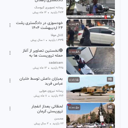
دادگستری زاهدان
رسانه تصویری کیوسک
673 بازدید
•
12 ماه پیش
خودسوزی در دادگستری رشت
0:00:31
۲۴ اردیبهشت ۱۴۰۴
کانال موفا
1.33k بازدید
•
1 سال پیش
🔴نخستین تصاویر از آغاز
0:00:58
حمله تروریست ها به
دادگستری زاهدان
sadatsam
425 بازدید
•
12 ماه پیش
بمباران داعش توسط خلبان
0:01:15
HD
عباس فربد
رسانه نیروی هوایی
276 بازدید
•
11 ماه پیش
لحظاتی بعداز انفجار
0:00:50
HD
تروریستی کرمان
محسن
72 بازدید
•
2 سال پیش