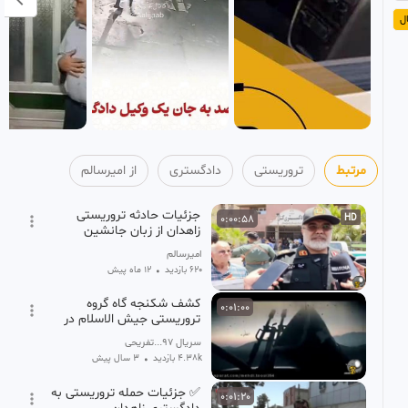
ل
مرتبط
تروریستی
دادگستری
از امیرسالم
جزئیات حادثه تروریستی
0:00:58
HD
زاهدان از زبان جانشین
فرمانده انتظامی سیستان و
امیرسالم
بلوچستان
620 بازدید
•
12 ماه پیش
کشف شکنجه گاه گروه
0:01:00
تروریستی جیش الاسلام در
شهرک دوما
سریال 97...تفریحی
4.38k بازدید
•
3 سال پیش
✅ جزئیات حمله تروریستی به
0:01:20