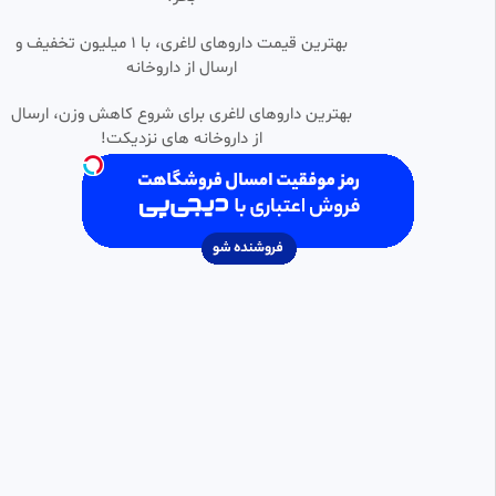
2.00k بازدید
•
8 ماه پیش
نماهنگ بزن که خوب میزنی (تو
بهترین قیمت داروهای لاغری، با ۱ میلیون تخفیف و
0:05:02
HD
رستم تهمتنی) از مهدی رسولی
ارسال از داروخانه‌
aye
3.50k بازدید
•
4 ماه پیش
بهترین داروهای لاغری برای شروع کاهش وزن، ارسال
از داروخانه های نزدیکت!
نماهنگ زیبای زیارت امام زمان در
0:04:09
HD
روز جمعه (استاد فرهمند)
MHP
14 بازدید
•
2 ماه پیش