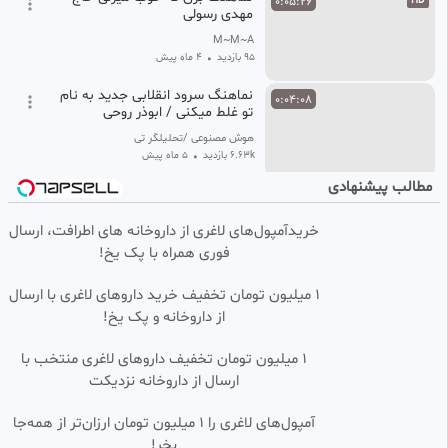
0:05:26
HD
مهدی رسولی
M~M~A
95 بازدید
•
4 ماه پیش
نماهنگ سرود انقلابی جدید به نام
0:04:08
تو غلط میکنی / ابوذر روحی
هوش مصنوعی /تحلیلگر تی وی
6.63k بازدید
•
5 ماه پیش
مطالب پیشنهادی
نماهنگ قربه الی الله | با نوای: حاج
0:03:40
مهدی رسولی
خریدآمپول‌های لاغری از داروخانه های اطرافت، ارسال
شهر کلیپ
فوری همراه با پک یخ!
38 بازدید
•
1 سال پیش
نماهنگ امام شهید از ابوذر روحی
1 میلیون تومان تخفیف خرید داروهای لاغری با ارسال
0:05:26
HD
از داروخانه و پک یخ!
رنگارنگ
18 بازدید
•
1 ماه پیش
۱ میلیون تومان تخفیف داروهای لاغری منتخب با
ارسال از داروخانه نزدیکت
نماهنگ مذهبی ابوفاضل سلطان
0:03:21
HD
قبایل | پیام کیانی | پلان3
آمپول‌های لاغری را ۱ میلیون تومان ارزان‌تر از همه‌جا
پلان3
بخر!