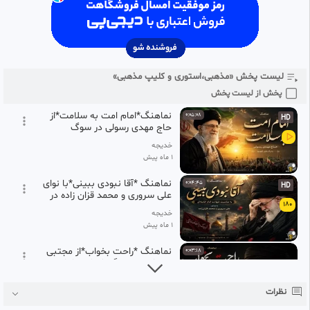
177
شهادت امام خامنه ای
خدیجه
1 ماه پیش
نماهنگ *آقای من*با نوای حسین
0:04:09
HD
خلجی در سوگ شهادت امام
178
خامنه ای
لیست پخش «مذهبی،استوری و کلیپ مذهبی»
خدیجه
1 ماه پیش
پخش از لیست پخش
نماهنگ*امام امت به سلامت*از
0:05:08
HD
حاج مهدی رسولی در سوگ
شهادت امام خامنه ای
خدیجه
1 ماه پیش
نماهنگ *آقا نبودی ببینی*با نوای
0:04:45
HD
علی سروری و محمد قزان زاده در
180
سوگ شهادت امام خامنه ای
خدیجه
1 ماه پیش
نماهنگ *راحت بخواب*از مجتبی
0:03:18
رمضانی در سوگ شهادت امام
181
خامنه ای
خدیجه
نظرات
1 ماه پیش