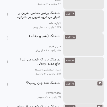
34 بازدید
•
4 ماه پیش
نماهنگ پرشور حماسی نفرین بر
0:06:08
دنیای بی دری. نفرین بر نامردی،
نامردی. حسین طاهری
کارتون مفید
3.44k بازدید
•
1 سال پیش
نماهنگ ( شبای جنگ )
0:04:25
دنیای فیلم
1.11k بازدید
•
1 سال پیش
نماهنگ بزن که خوب می زنی از
0:05:02
حاج مهدی رسولی
دنیای انیمیشن و سینما
1.59k بازدید
•
4 ماه پیش
نماهنگ عمه جان زینب🌹
0:04:21
SD
Paydarvideo
241 بازدید
•
9 ماه پیش
نماهنگ بزن که خوب میزنی حاج