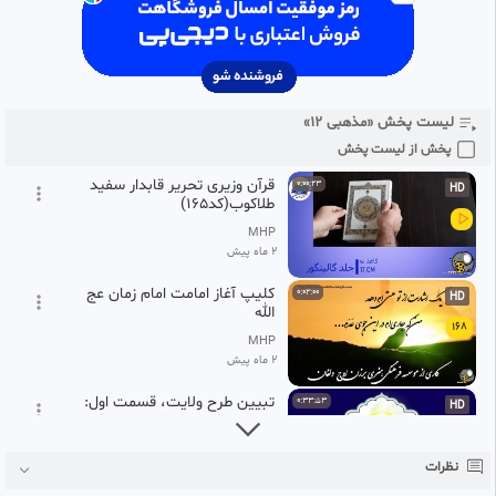
165
English Urdu Subtitles
MHP
2 ماه پیش
قرآن وزیری جعبه لپتاپی چرم
0:00:23
HD
پلاک رنگی (کد167)
166
لیست پخش «مذهبی ۱۲»
MHP
2 ماه پیش
پخش از لیست پخش
قرآن وزیری تحریر قابدار سفید
0:00:23
HD
طلاکوب(کد165)
MHP
2 ماه پیش
کلیپ آغاز امامت امام زمان عج
0:02:00
HD
الله
168
MHP
2 ماه پیش
تبیین طرح ولایت، قسمت اول:
0:33:53
HD
تبیین نظام محتوائی_ سخنران:
169
حجت الاسلام دکتر ابوطالبی
MHP
نظرات
2 ماه پیش