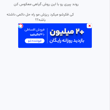
•
روند پیری رو با این روش گیاهی معکوس کن
قرآن وزیری تحریر ترجمه مکارم
HD
سلفون (کد 2197)
کی فکرشو میکرد ریزش مو راه حل دائمی داشته
MHP
باشه؟؟
8 بازدید
•
2 ماه پیش
قرآن وزیری چرم بدون ترجمه(کد
HD
۲۱۹۰)
MHP
90 بازدید
•
2 ماه پیش