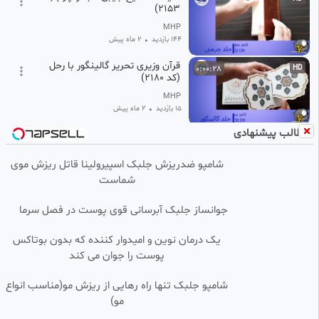
2153)
MHP
144 بازدید
•
2 ماه پیش
قرآن وزیری تحریر گالینگور با رحل
0:00:28
HD
(کد ۲۱۸۰)
MHP
15 بازدید
•
2 ماه پیش
مطالب پیشنهادی
قرآن رقعی چرم بدون ترجمه (کد
0:00:20
HD
۲۱۹۱)
شامپو ضدریزش جلبک اسپیرولینا قاتل ریزش موی
MHP
شماست
8 بازدید
•
2 ماه پیش
قرآن وزیری عطری جعبه دار سفید
HD
جوانساز جلبک آبرسانی قوی پوست در فصل سرما
پلاکدار با رویداد (کد ۲۱۸۲)
MHP
یک درمان نوین و امیدوار کننده که بدون بوتاکس
99 بازدید
•
2 ماه پیش
پوست را جوان می کند
منتخب مفاتیح الجنان جیبی رنگی
0:00:20
HD
شامپو جلبک تنها راه رهایی از ریزش مو(مناسب انواع
چرم (کد ۲۱۶۴)
مو)
MHP
118 بازدید
2 ماه پیش