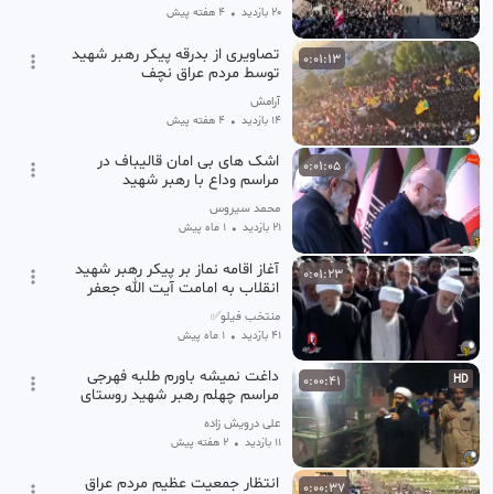
20 بازدید
•
۴ هفته پیش
تصاویری از بدرقه پیکر رهبر شهید
0:01:13
توسط مردم عراق نچف
آرامش
14 بازدید
•
۴ هفته پیش
اشک های بی امان قالیباف در
0:01:05
مراسم وداع با رهبر شهید
محمد سیروس
21 بازدید
•
1 ماه پیش
آغاز اقامه نماز بر پیکر رهبر شهید
0:01:23
انقلاب به امامت آیت الله جعفر
سبحانی
منتخب فیلو✅
41 بازدید
•
1 ماه پیش
داغت نمیشه باورم طلبه فهرجی
0:00:41
HD
مراسم چهلم رهبر شهید روستای
جهان آباد پائین فهرج
علی درویش زاده
11 بازدید
•
۲ هفته پیش
انتظار جمعیت عظیم مردم عراق
0:00:37