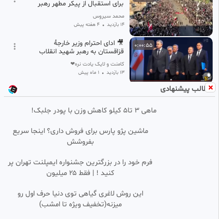
برای استقبال از پیکر مطهر رهبر
شهید انقلاب؛ مسیر تشییع، نجف
محمد سیروس
اشرف
14 بازدید
•
۴ هفته پیش
🎥 ادای احترام وزیر خارجۀ
0:00:55
قزاقستان به رهبر شهید انقلاب
کامنت و لایک یادت نره❤
13 بازدید
•
1 ماه پیش
مطالب پیشنهادی
نماز بر پیکر رهبر شهید انقلاب در
0:00:41
SD
حرم امام حسین علیه السلام به
امامت شیخ عبدالمهدی الکربلائی،
ماهی 3 تا5 کیلو کاهش وزن با پودر جلبک!
آرامش
13 بازدید
•
۴ هفته پیش
ماشین پژو پارس برای فروش داری؟ اینجا سریع
🛑🎥 اظهار شگفتی عکاس مشهور
0:01:26
بفروشش
استرالیایی در مصلای امام خمینی /
تشییع رهبر شهید
کامنت و لایک یادت نره❤
فرم خود را در بزرگترین جشنواره ایمپلنت تهران پر
17 بازدید
•
1 ماه پیش
کنید ! | فقط ۲۵ میلیون
تصاویری از بدرقه پیکر رهبر شهید
این روش لاغری گیاهی توی دنیا حرف اول رو
توسط مردم عراق نچف
میزنه(تخفیف ویژه تا امشب)
آرامش
14 بازدید
•
۴ هفته پیش