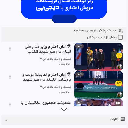
شهید انقلاب
کامنت و لایک یادت نره❤
1 ماه پیش
🔹 ادای احترام «مدودف» نماینده
0:00:39
ویژه پوتین و هیئت همراه به پیکر
51
رهبر شهید
لیست پخش «رهبری معظم»
کامنت و لایک یادت نره❤
1 ماه پیش
پخش از لیست پخش
🎥 ادای احترام وزیر دفاع ملی
0:00:41
لبنان به رهبر شهید انقلاب
کامنت و لایک یادت نره❤
1 ماه پیش
🎥 ادای احترام نمایندۀ دولت و
0:00:15
پادشاهی تایلند به رهبر شهید
53
انقلاب
کامنت و لایک یادت نره❤
1 ماه پیش
🔺هیئت فاطمیون افغانستان با
0:00:41
HD
حضور در تالار وداع، به پیکر مطهر
54
قائد امت ادای احترام کردند.
کامنت و لایک یادت نره❤
نظرات
1 ماه پیش