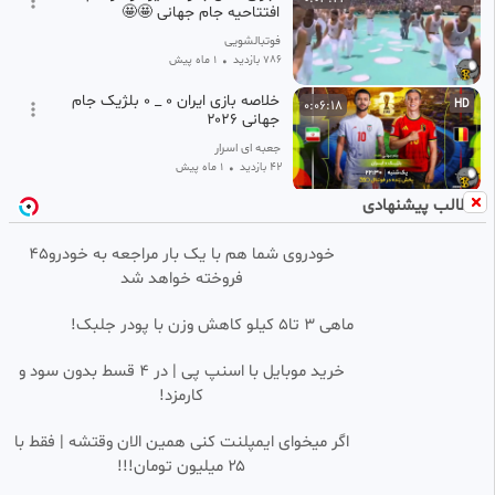
افتتاحیه جام جهانی 🤩🤩
فوتبالشویی
786 بازدید
•
1 ماه پیش
خلاصه بازی ایران ۰ _ ۰ بلژیک جام
0:06:18
HD
جهانی ۲۰۲۶
جعبه ای اسرار
42 بازدید
•
1 ماه پیش
مطالب پیشنهادی
خلاصه مسابقه پرتغال 2 - 2
0:06:44
HD
مجارستان
خودروی شما هم با یک بار مراجعه به خودرو45
کاربر فیلو
فروخته خواهد شد
109 بازدید
•
9 ماه پیش
انگلیس ۲ــــ۰ آندورا مقدماتی جام
0:04:00
ماهی 3 تا5 کیلو کاهش وزن با پودر جلبک!
جهانی اروپا
رنگارنگ فالو_فالو ifilo.net
خرید موبایل با اسنپ پی | در ۴ قسط بدون سود و
101 بازدید
•
11 ماه پیش
کارمزد!
خلاصه بازی جمهوری ایرلند 2 -
0:07:39
اگر میخوای ایمپلنت کنی همین الان وقتشه | فقط با
پرتغال 0 (گزارش اختصاصی)
۲۵ میلیون تومان!!!
امیر تیرکس
176 بازدید
•
8 ماه پیش