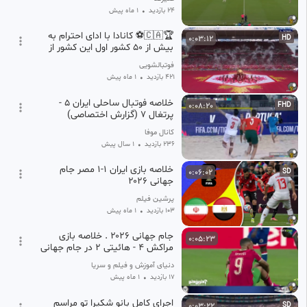
24 بازدید
•
1 ماه پیش
🏆🇨🇦⚽️ کانادا با ادای احترام به
0:03:12
HD
بیش از 50 کشور اول این کشور از
جام جهانی استقبال کرد.🔥❤️
فوتبالشویی
421 بازدید
•
1 ماه پیش
خلاصه فوتبال ساحلی ایران 5 -
0:08:20
FHD
پرتغال 7 (گزارش اختصاصی)
کانال موفا
236 بازدید
•
1 سال پیش
خلاصه بازی ایران ۱-۱ مصر جام
0:06:02
SD
جهانی ۲۰۲۶
پرشین فیلم
103 بازدید
•
1 ماه پیش
جام جهانی ۲۰۲۶ . خلاصه بازی
0:05:23
مراکش ۴ - هائیتی ۲ در جام جهانی
دنیای آموزش و فیلم و سریال و انیمیشن
17 بازدید
•
1 ماه پیش
اجرای کامل بانو شکیرا تو مراسم
0:03:22
SD