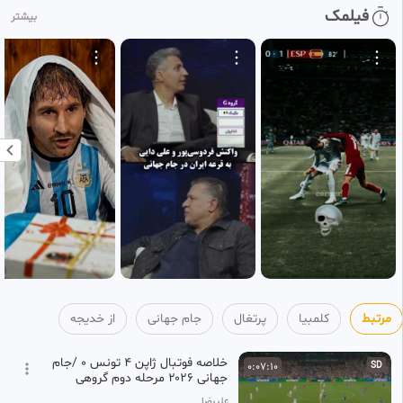
خلاصه بازی اتریش ۳_الجزایر ۳/
0:07:36
فیلمک
SD
بیشتر
جام جهانی فوتبال ۲۰۲۶
73
خدیجه
1 ماه پیش
خلاصه بازی آفریقای جنوبی
0:05:24
SD
۰_کانادا ۱. جام جهانی فوتبال
74
۲۰۲۶
خدیجه
1 ماه پیش
واکنش میثاقی به تساوی اتریش
0:01:08
HD
_الجزایر:بودار و مسخره
75
خدیجه
1 ماه پیش
خلاصه بازی برزیل ۲_ژاپن ۱. جام
0:07:27
SD
جهانی فوتبال ۲۰۲۶
76
خدیجه
مرتبط
کلمبیا
پرتغال
جام جهانی
از خدیجه
1 ماه پیش
خلاصه فوتبال ژاپن ۴ تونس ۰ /جام
0:07:10
SD
جهانی ۲۰۲۶ مرحله دوم گروهی
علیرضا