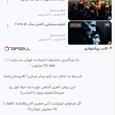
1:24:00
SD
فیلم و سریال
763 بازدید
•
3 ماه پیش
فیلم سینمایی اکشن سگ 51 2025
1:40:38
HD
فیلم و سریال
674 بازدید
•
3 ماه پیش
مطالب پیشنهادی
فیلم جنگی و اکشن (افعی) جمشيد
1:38:24
هاشم پور
به بزرگترین جشنواره ایمپلنت تهران سر بزنید ! |
filmkadeh.
فقط ۲۵ میلیون !
113.43k بازدید
•
1 سال پیش
فیلم سینمایی دوبله فارسی پروتکل
1:21:57
HD
شب‌ها به خاطر درد زانو بیدار میشی؟ (◂پرسش‌نامه)
خروج : دستورالعمل فرار ۲۰۲۵
اکشن جنایی ماجراجویی
دنیای فیلم
این روش لاغری گیاهی توی دنیا حرف اول رو
1.15k بازدید
•
8 ماه پیش
میزنه(تخفیف ویژه تا امشب)
فيلم جنگی و اکشن (یورش)
1:15:48
اگر میخوای ایمپلنت کنی همین الان وقتشه | فقط با
جمشید هاشم پور
۲۵ میلیون تومان!!!
filmkadeh.
310.39k بازدید
2 سال پیش