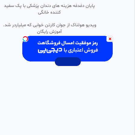
•
پایان دغدغه هزینه های دندان پزشکی با پک سفید
فیلم قیصر بهروز وثوقی
کننده خانگی
1:40:24
رحیم
ویدیو هولناک از جوان کارتن خوابی که میلیاردر شد.
46.27k بازدید
•
11 ماه پیش
آموزش رایگان
فیلم سینمایی اکشن چاتراپاتی/
1:43:45
HD
فیلم جنگی/فیلم درام/فیلم
جنایی/ماجراجویی/فیلم هندی/
راشا فیلم 💖💛🩵
چاتراپاتی
640 بازدید
•
2 ماه پیش