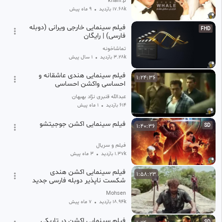
khalil.p
17.68k بازدید
•
9 ماه پیش
فیلم سینمایی خارجی ویرانی (دوبله
FHD
فارسی) | رایگان
تماشاخونه
3.28k بازدید
•
1 سال پیش
فیلم سینمایی هندی عاشقانه و
1:24:36
احساسی واکشن احساسی
عبدالله قنبری نژاد بهبهان
614 بازدید
•
1 ماه پیش
فیلم سینمایی اکشن جوجیتشو
1:40:36
SD
فیلم و سریال
1.37k بازدید
•
3 ماه پیش
فیلم سینمایی اکشن هندی
1:58:23
شکست ناپذیر دوبله فارسی جدید
Mohsen
18.94k بازدید
•
7 ماه پیش
فیلم سینمایی اکشن در تاریکی