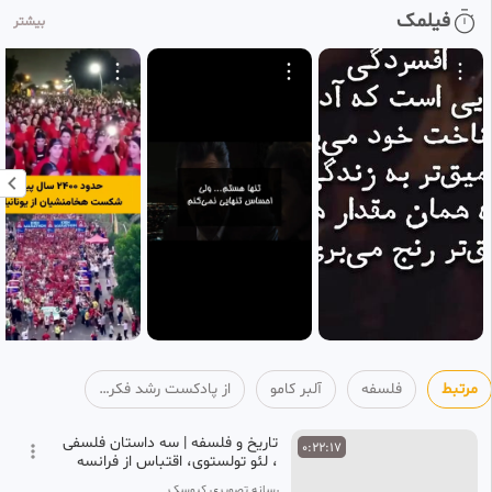
فیلمک
بیشتر
مرتبط
فلسفه
آلبر کامو
از پادکست رشد فکری | Roshde Fekri Podcast
تاریخ و فلسفه | سه داستان فلسفی
0:22:17
، لئو تولستوی، اقتباس از فرانسه
رسانه تصویری کیوسک