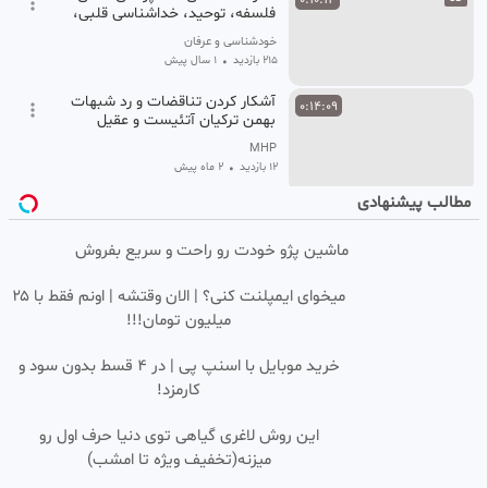
0:10:14
فلسفه، توحید، خداشناسی قلبی،
شک و یقین ، هستی شناسی
خودشناسی و عرفان
انسانی، ..
215 بازدید
•
1 سال پیش
آشکار کردن تناقضات و رد شبهات
0:14:09
بهمن ترکیان آتئیست و عقیل
هاشمی وهابی پیرامون ارسال
MHP
پیامبران
12 بازدید
•
2 ماه پیش
مطالب پیشنهادی
استاد علی اکبر رائفی پور فلسفه
0:10:31
مثلث رو به بالا و رو به پایین در
یهود!
ماشین پژو خودت رو راحت و سریع بفروش
دنیای فیلم
125 بازدید
•
12 ماه پیش
میخوای ایمپلنت کنی؟ | الان وقتشه | اونم فقط با ۲۵
0 تا 100 ابزوردیسم : چیست؟
میلیون تومان!!!
0:33:06
SD
دیدگاه آلبرکامو نسبت به زندگی
چگونه بود؟ به زبان ساده و کامل
پادکست رشد فکری | Roshde Fekri Podcast
خرید موبایل با اسنپ پی | در ۴ قسط بدون سود و
9 بازدید
•
3 ماه پیش
کارمزد!
تفسير روايت ( لا جبر ولا تفويض
0:10:51
این روش لاغری گیاهی توی دنیا حرف اول رو
بل امر بين الامرين ) پاسخ به
شبهات جبر و اختيار ( قسمت ۱ )
میزنه(تخفیف ویژه تا امشب)
یا امام کاظم علیه السلام
9 بازدید
6 ماه پیش