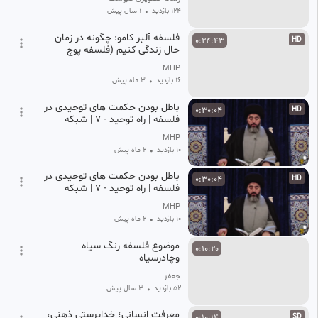
124 بازدید
•
1 سال پیش
فلسفه آلبر کامو: چگونه در زمان
0:24:43
HD
حال زندگی کنیم (فلسفه پوچ
گرایی)
MHP
16 بازدید
•
3 ماه پیش
باطل بودن حکمت های توحیدی در
0:30:04
HD
فلسفه | راه توحید - 7 | شبکه
جهانی بیت العباس علیه السلام
MHP
10 بازدید
•
2 ماه پیش
باطل بودن حکمت های توحیدی در
0:30:04
HD
فلسفه | راه توحید - 7 | شبکه
جهانی بیت العباس علیه السلام
MHP
10 بازدید
•
2 ماه پیش
موضوع فلسفه رنگ سیاه
0:10:20
وچادرسیاه
جعفر
52 بازدید
•
3 سال پیش
معرفت انسانی؛ خداپرستی ذهنی،
SD