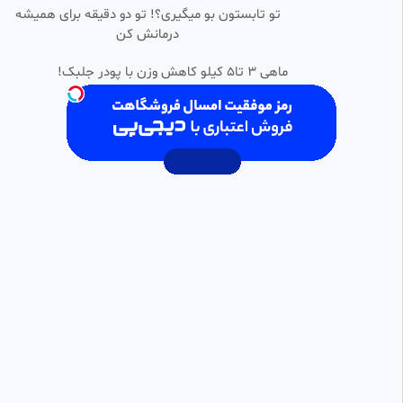
•
تو تابستون بو میگیری؟! تو دو دقیقه برای همیشه
۵ سوالی که دروغگوها می پرسند تا
درمانش کن
0:13:59
شما را بازی دهند | فلسفه رواقی
ماهی 3 تا5 کیلو کاهش وزن با پودر جلبک!
هرمز
25 بازدید
•
4 ماه پیش
استاد علی اکبر رائفی پور فلسفه
0:10:31
مثلث رو به بالا و رو به پایین در
یهود!
دنیای فیلم
97 بازدید
•
12 ماه پیش