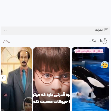
مرکزی، تماس تصویری ناگهانی و وحشتناکی دریافت می‌کند. برادرزاده‌اش ریلی که
به عنوان کارمند امدادرسانی بشردوستانه در اوکراین مشغول به کار بوده، در جریان
حمله به یک پرورشگاه در خارکیف به گروگان گرفته شده است. کانر با پیمودن
یک قاره و فرو رفتن در دل کشوری که آتش جنگ آن را بلعیده، با کمک دنی، یک
واسطه عجیب‌وغریب اوکراینی، وارد منطقه می‌شود. در این میان، همکار سابقش
چارلی از راه دور تلاش می‌کند نخ‌های عملیات را سر پا نگه دارد
نظرات
#‌فیلم_سینمایی_مرد_جنگ
فیلمک
بیشتر
#‌فیلم_مرد_جنگی
#‌مرد_جنگ
#‌فیلم
#‌فیلم_سینمایی