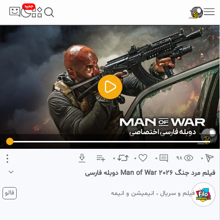
جدید
5
تبلیغ 1 از 2
0
0
0
98
0
فیلم مرد جنگ Man of War 2026 دوبله فارسی
1 ماه پیش
فالو
فیلم و سریال ، انیمیشن و انیمه
خلاصه داستان ؛
مایکل کانر، یک نیروی ویژه دریایی سابق و مأمور بازنشسته سازمان اطلاعات