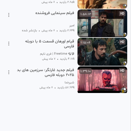
2.85k بازدید
•
8 ماه پیش
فیلم سینمایی فروشنده
1:58:12
HD
امیر
بازنشر شده
2.23k بازدید
•
8 ماه پیش
•
قیام اورهان قسمت ۵ با دوبله
1:15:06
HD
فارسی
🎬🎧 Freetime | فری تایم 🍿
4.17k بازدید
•
7 ماه پیش
فیلم جدید غارتگر: سرزمین های بد
1:39:10
HD
۲۰۲۵ دوبله فارسی
شیرخدا
57.63k بازدید
•
8 ماه پیش
فیلم زیبای مصری« کازابلانکا » با
1:40:00
SD
دوبله فارسی
فیلم های زیبا دوبله فارسی نسخه اصلی
327 بازدید
•
4 ماه پیش
سریال اشرف رویا قسمت ۶۸ دوبله
1:23:11
HD