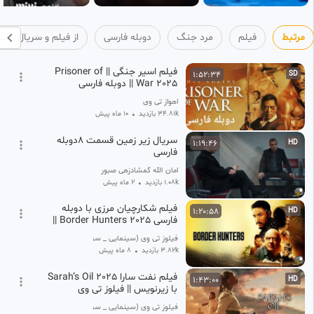
مرتبط
فیلم
مرد جنگ
دوبله فارسی
از فیلم و سریال
فیلم اسیر جنگی || Prisoner of
1:52:34
SD
War 2025 || دوبله فارسی
اهواز تی وی
34.81k بازدید
•
10 ماه پیش
سریال زیر زمین قسمت 8دوبله
1:19:46
HD
فارسی
امان الله گمشادزهی صبور
1.08k بازدید
•
2 ماه پیش
فیلم شکارچیان مرزی با دوبله
1:20:58
HD
فارسی Border Hunters 2025 ||
فیلوز تی وی
فیلوز تی وی (سینمایی _ سریال _ انیمیشن)
3.82k بازدید
•
8 ماه پیش
فیلم نفت سارا Sarah’s Oil 2025
1:43:00
HD
با زیرنویس || فیلوز تی وی
فیلوز تی وی (سینمایی _ سریال _ انیمیشن)