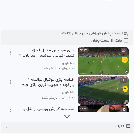
7
مانزامبی · `36. فارس شایبی. کارت زرد.
رضا داوری
Peopl
1 ماه پیش
•
بازنشر شده
خلاصه بازی جذاب از تیم مراکش
0:05:48
HD
مقابل کانادا جام جهانی فوتبال
8
۲۰۲۶امریکا
لیست پخش «ورزشی جام جهانی ۲۰۲۶»
رضا داوری
1 ماه پیش
•
بازنشر شده
پخش از لیست پخش
بازی سوئیس مقابل الجزایر.
0:04:24
SD
نتیجه نهایی. سوئیس. میزبان. 2
-0.
رضا داوری
1 ماه پیش
•
بازنشر شده
خلاصه بازی فوتبال فرانسه ۱
0:03:36
HD
پاراگوئه ۰ عجیب ترین بازی جام
10
جهانی ۲۰۲۶
رضا داوری
1 ماه پیش
•
بازنشر شده
مصاحبه گزارش ورزشی از نقل و
0:01:18
HD
انتقالات باشگاه استقلال تهران
11
رضا داوری
نظرات
۲ هفته پیش