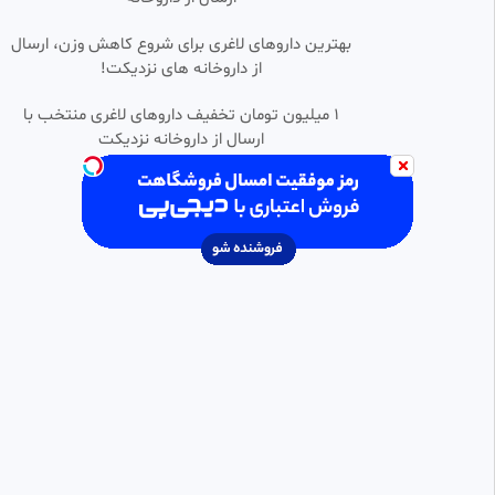
•
جام جهانی ۲۰۲۶ . خلاصه بازی
بهترین داروهای لاغری برای شروع کاهش وزن، ارسال
0:04:24
SD
سوئیس ۲ - الجزایر ۰ در جام جهانی
از داروخانه های نزدیکت!
دنیای آموزش و فیلم و سریال و انیمیشن
29 بازدید
•
1 ماه پیش
۱ میلیون تومان تخفیف داروهای لاغری منتخب با
ارسال از داروخانه نزدیکت
خلاصه بازی آلمان ۱-۱ سوئیس یورو
0:05:39
HD
۲۰۲۴
پرشین فیلم
1.54k بازدید
•
2 سال پیش