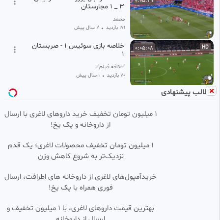
0:05:32
۳ _ ۱ مجارستان
محمد
171 بازدید
•
2 سال پیش
خلاصه بازی سوئیس 1 - صربستان
0:05:08
HD
1
✅کافه فیلم✅
70 بازدید
•
1 سال پیش
مطالب پیشنهادی
خلاصه بازی آرژانتین ۳-۱ سوئیس
0:06:22
SD
جام جهانی ۲۰۲۶
1 میلیون تومان تخفیف خرید داروهای لاغری با ارسال
امیرسالم
از داروخانه و پک یخ!
19 بازدید
•
۳ هفته پیش
خلاصه بازی آرژانتین ۳_سوئیس ۱.
0:05:54
SD
۱ میلیون تومان تخفیف محصولات لاغری؛ یک قدم
جام جهانی فوتبال ۲۰۲۶
نزدیک‌تر به شروع کاهش وزن
خدیجه
31 بازدید
•
۴ هفته پیش
خریدآمپول‌های لاغری از داروخانه های اطرافت، ارسال
فوری همراه با پک یخ!
خلاصه بازی سوئیس 2 - الجزایر 0
0:03:08
SD
(گزارش اختصاصی )
بهترین قیمت داروهای لاغری، با ۱ میلیون تخفیف و
شیرزاد TV
ارسال از داروخانه‌
18 بازدید
1 ماه پیش