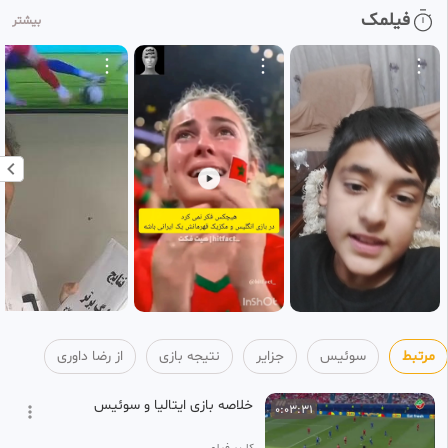
گل سوم فرانسه بازی های جام
0:00:21
فیلمک
HD
بیشتر
جهانی ۲۰۲۶نروژ توسط دمبله
12
رضا داوری
۱ هفته پیش
•
بازنشر شده
فوتبال جام جهانی ۲۰۲۶ گل سوم
0:01:26
HD
اتریش به الجزایر توسط کالادزیچ
13
رضا داوری
1 روز پیش
•
بازنشر شده
مرتبط
سوئیس
جزایر
نتیجه بازی
از رضا داوری
خلاصه بازی ایتالیا و سوئیس
0:03:31