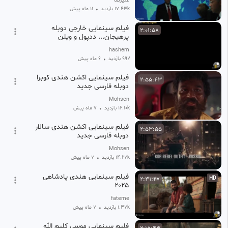
علیرضا
17.43k بازدید
•
11 ماه پیش
فیلم سینمایی خارجی دوبله
2:01:58
پرهیجان... ددپول و ویلن
hashem
992 بازدید
•
6 ماه پیش
فیلم سینمایی اکشن هندی کوبرا
2:55:43
دوبله فارسی جدید
Mohsen
16.10k بازدید
•
7 ماه پیش
فیلم سینمایی اکشن هندی سالار
2:53:55
دوبله فارسی جدید
Mohsen
14.27k بازدید
•
7 ماه پیش
فیلم سینمایی هندی پادشاهی
2:31:27
HD
۲۰۲۵
fateme
1.37k بازدید
•
7 ماه پیش
فلیم سینمایی موسی کلیم الله