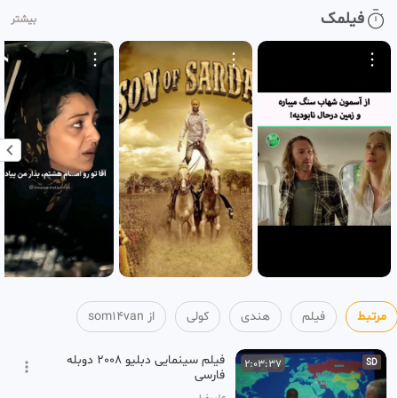
فیلمک
بیشتر
مرتبط
فیلم
هندی
کولی
از som14van
فیلم سینمایی دبلیو 2008 دوبله
2:03:37
SD
فارسی