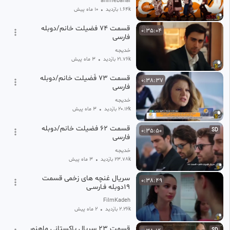
animebahal
1.64k بازدید
•
10 ماه پیش
قسمت ۷۴ فضیلت خانم/دوبله
0:35:04
فارسی
خدیجه
21.76k بازدید
•
3 ماه پیش
قسمت ۷۳ فَضیلت خانم/دوبله
0:38:37
فارسی
خدیجه
20.12k بازدید
•
3 ماه پیش
قسمت ۶۲ فضیلت خانم/دوبله
0:35:50
SD
فارسی
خدیجه
23.78k بازدید
•
3 ماه پیش
سریال غنچه های زخمی قسمت
0:38:49
۱۹دوبله فـارسـی
FilmKadeh
2.26k بازدید
•
2 ماه پیش
قسمت ۲۳ سریال پاکستانی ماهنور