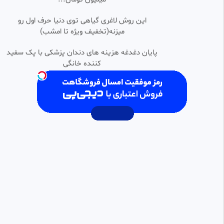
•
سریال خواهران و برادران قسمت ۱۵
این روش لاغری گیاهی توی دنیا حرف اول رو
0:39:57
SD
دوبله فارسی
میزنه(تخفیف ویژه تا امشب)
زهرا
22.58k بازدید
•
12 ماه پیش
پایان دغدغه هزینه های دندان پزشکی با پک سفید
کننده خانگی
سریال خواهران و برادران قسمت 8
0:37:08
FHD
(دوبله فارسی)
کنترل فرآیند پاسارگاد ✅
24.40k بازدید
•
1 سال پیش