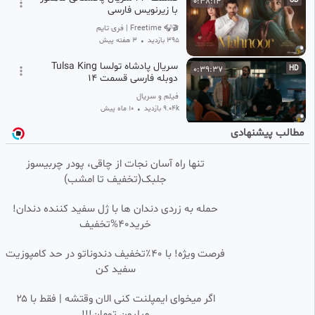
0:38:14
SD
با زیرنویس فارسی
🎬🎧 Freetime | فری تایم 🍿
395 بازدید
•
۳ هفته پیش
سریال پادشاه تولسا Tulsa King
0:39:37
HD
دوبله فارسی قسمت 14
فیلم و سریال
9.04k بازدید
•
10 ماه پیش
مطالب پیشنهادی
قسمت ۶۴ فضیلت خانم/دوبله ی
0:32:46
فارسی
تنها راه آسان نجات از چاقی، پودر چربیسوز
خدیجه
جلبک(تخفیف تا امشب)
32.21k بازدید
•
3 ماه پیش
قسمت ۹۳ سریال جاگریتی/فصل
0:23:31
حمله به زردی دندان ها با ژل سفید کننده دندان!
دوم/دوبله فارسی
خرید40%تخفیف
خدیجه
1.99k بازدید
•
۲ هفته پیش
فرصت ویژه! با 40٪تخفیف دندوناتو در حد کامپوزیت
سفید کن
قسمت ۶۱ فضیلت خانم/دوبله
0:18:19
فارسی
اگر میخوای ایمپلنت کنی الان وقتشه | فقط با ۲۵
خدیجه
میلیون تومان!!!
24.64k بازدید
3 ماه پیش