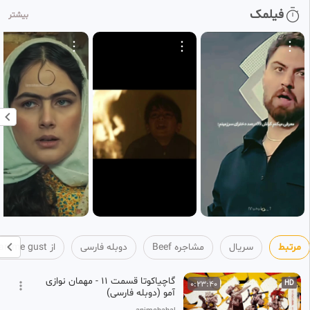
سریال مشاجره Beef | دوبله
0:32:53
فیلمک
HD
بیشتر
فارسی | فصل 2 | قسمت 4
14
anime gust
۴ هفته پیش
•
بازنشر شده
سریال مشاجره Beef | دوبله
0:30:00
HD
فارسی | فصل 2 | قسمت 5
15
anime gust
۴ هفته پیش
•
بازنشر شده
سریال مشاجره Beef | دوبله
0:47:35
HD
فارسی | فصل 2 | قسمت 6
16
anime gust
۴ هفته پیش
•
بازنشر شده
مرتبط
سریال
مشاجره Beef
دوبله فارسی
از anime gust
گاچیاکوتا قسمت ۱۱ - مهمان نوازی
0:23:40
HD
آمو (دوبله فارسی)