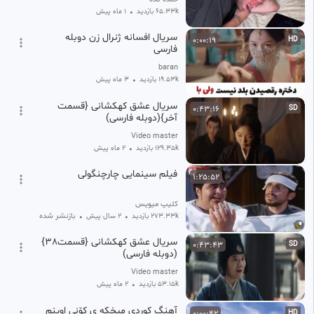
65.33k بازدید
•
1 ماه پیش
سریال افسانه ژنرال زن دوبله
0:00:19
HD
فارسی
baran
19.53k بازدید
•
3 ماه پیش
سریال عشق کهکشانی {قسمت
0:43:16
SD
آخر}(دوبله فارسی)
Video master
129.35k بازدید
•
2 ماه پیش
فیلم سینمایی چارچنگولی
1:25:52
کلیپ میویس
بازنشر شده
273.33k بازدید
•
2 سال پیش
•
سریال عشق کهکشانی {قسمت38}
0:43:43
SD
(دوبله فارسی)
Video master
53.15k بازدید
•
2 ماه پیش
آهنگ کوردی میخکه ی کۆنی اوینم
0:00:42
HD