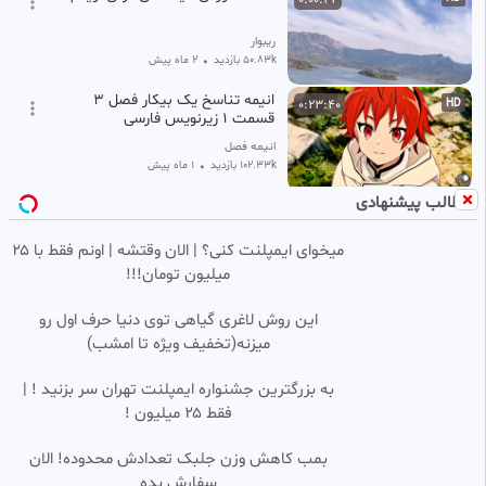
ریبوار
50.83k بازدید
•
2 ماه پیش
انیمه تناسخ یک بیکار فصل ۳
0:23:40
HD
قسمت ۱ زیرنویس فارسی
انیمه فصل
102.33k بازدید
•
1 ماه پیش
مطالب پیشنهادی
سریال FROM فصل ۴ قسمت ۱۰
0:49:12
HD
(آخر) با زیرنویس فارسی
میخوای ایمپلنت کنی؟ | الان وقتشه | اونم فقط با ۲۵
پرشین فیلم
میلیون تومان!!!
148.13k بازدید
•
1 ماه پیش
انیمه ویستوریا عصا و شمشیر فصل
0:23:46
HD
این روش لاغری گیاهی توی دنیا حرف اول رو
۲ قسمت ۱۰ زیرنویس فارسی
میزنه(تخفیف ویژه تا امشب)
انیمه فصل
32.30k بازدید
•
1 ماه پیش
به بزرگترین جشنواره ایمپلنت تهران سر بزنید ! |
فقط ۲۵ میلیون !
بمب کاهش وزن جلبک تعدادش محدوده! الان
سفارش بده