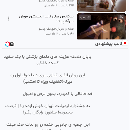
فیلم و سریال/موزیک ویدیو/ فالو=فالو
263 بازدید
•
6 ماه پیش
سکانس های ناب انیمیشن موش
0:00:22
SD
سرآشپز 19
فیلم و سریال/موزیک ویدیو/ فالو=فالو
198 بازدید
•
6 ماه پیش
مطالب پیشنهادی
انیمیشن کوتاه :: کارتون گربه
0:00:28
نارنجی .. گربه شیطون . گربه هوش
مصنوعی . برنامه کودک
پایان دغدغه هزینه های دندان پزشکی با پک سفید
از همه جا
کننده خانگی
1.50k بازدید
•
8 ماه پیش
برنامه شفرونی قسمت10 | سکانس
0:00:30
HD
این روش لاغری گیاهی توی دنیا حرف اول رو
با حضور سنا و سونیا حسینی و
میزنه(تخفیف ویژه تا امشب)
مصطفی و مرتضی بلال حبشی
naz_br
7.13k بازدید
•
8 ماه پیش
خداحافظی با کمردرد، بدون قرص و آمپول
تیزر انیمیشن پسر دلفینی ۲
0:00:20
HD
به جشنواره ایمپلنت تهران خوش اومدی! | فرصت
محدوده! مشاوره رایگان بگیر!
رنگا رنگ
284 بازدید
•
11 ماه پیش
این جعبه ی جادویی خنده رو رو لبات حک میکنه
انیمیشن زیبا و جذاب پینوکیو