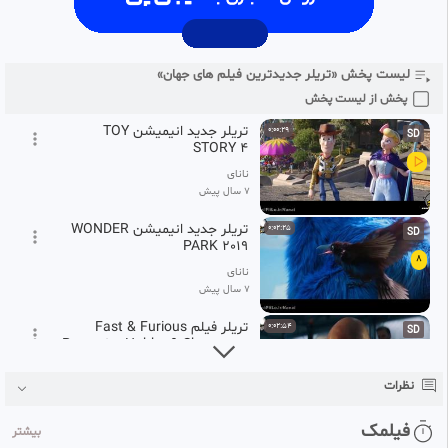
#‌ویدیو
#‌تریلر_جدید_انیمیشن_TOY_STORY_4
#‌تریلر_انیمیشن_TOY_STORY_4
#‌پیش_نمایش_Toy_Story_4
تریلر فیم John Wick: Chapter
0:02:11
SD
3
6
لیست پخش «تریلر جدیدترین فیلم های جهان»
نانای
7 سال پیش
پخش از لیست پخش
تریلر جدید انیمیشن TOY
0:00:29
SD
STORY 4
نانای
7 سال پیش
تریلر جدید انیمیشن WONDER
0:02:25
SD
PARK 2019
8
نانای
7 سال پیش
تریلر فیلم Fast & Furious
0:02:54
SD
Presents: Hobbs & Shaw 2019
9
نانای
نظرات
7 سال پیش
تریلر فیلم ALADDIN 2019
0:00:53
فیلمک
SD
بیشتر