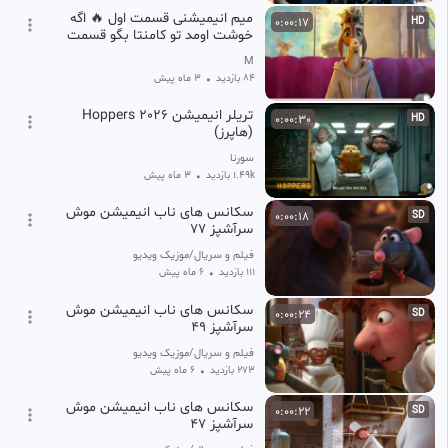
میم انیمیشنی قسمت اول 🔥 اگه
0:00:17
HD
خوشت اومد تو کامنتا بگو قسمت
دوشو بزارم ❤️
M
84 بازدید
•
3 ماه پیش
تریلر انیمیشن Hoppers 2026
0:00:30
HD
(هاپرز)
سورنا
1.49k بازدید
•
3 ماه پیش
سکانس های ناب انیمیشن موش
0:00:18
SD
سرآشپز 77
فیلم و سریال/موزیک ویدیو/ فالو=فالو
111 بازدید
•
6 ماه پیش
سکانس های ناب انیمیشن موش
0:00:24
SD
سرآشپز 49
فیلم و سریال/موزیک ویدیو/ فالو=فالو
273 بازدید
•
6 ماه پیش
سکانس های ناب انیمیشن موش
0:00:22
SD
سرآشپز 47