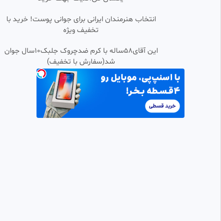
•
ماینکرفت ساخت فارم
انتخاب هنرمندان ایرانی برای جوانی پوست! خرید با
0:04:01
تخفیف ویژه
محمد صادق محمدی
127 بازدید
•
3 ماه پیش
این آقای58ساله با کرم ضدچروک جلبک10سال جوان
شد(سفارش با تخفیف)
برنامه کودک ساشا و آنیتا جدید |
0:05:46
HD
چالش بازی با موتور
آتی گرام
98 بازدید
•
۳ هفته پیش