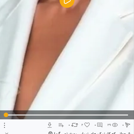
5
تبلیغ 1 از 2
0
2
0
29
0