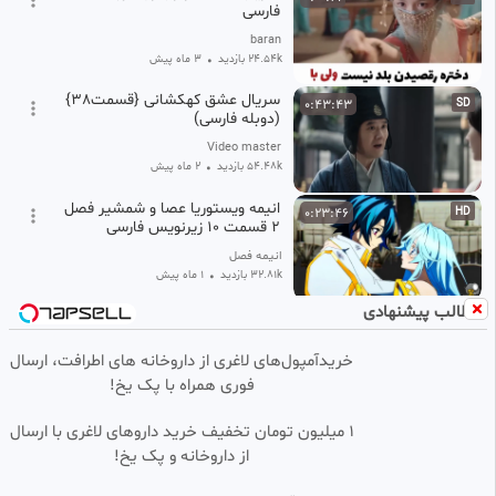
فارسی
baran
24.54k بازدید
•
3 ماه پیش
سریال عشق کهکشانی {قسمت38}
0:43:43
SD
(دوبله فارسی)
Video master
54.48k بازدید
•
2 ماه پیش
انیمه ویستوریا عصا و شمشیر فصل
0:23:46
HD
۲ قسمت ۱۰ زیرنویس فارسی
انیمه فصل
32.81k بازدید
•
1 ماه پیش
مطالب پیشنهادی
انیمه تناسخ یک بیکار فصل ۳
0:23:40
HD
قسمت ۱ زیرنویس فارسی
خریدآمپول‌های لاغری از داروخانه های اطرافت، ارسال
انیمه فصل
فوری همراه با پک یخ!
103.56k بازدید
•
1 ماه پیش
سریال FROM فصل ۴ قسمت ۱۰
0:49:12
HD
1 میلیون تومان تخفیف خرید داروهای لاغری با ارسال
(آخر) با زیرنویس فارسی
از داروخانه و پک یخ!
پرشین فیلم
148.46k بازدید
•
1 ماه پیش