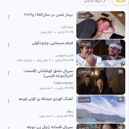
توی تلگرام ، ایتا ، بله و سایر شبکه های اجتماعی به آیدی پشتیبانی ما پیام بده:
مرتبط
از گروه مرجان
🆔
@‌TheMarjanGroup
بیدار شدن در سال۱۷۵۶ و۲۰۲۶
0:00:12
HD
خنده کده
68.08k بازدید
•
1 ماه پیش
فیلم سینمایی چارچنگولی
1:25:52
کلیپ میویس
بازنشر شده
275.48k بازدید
•
2 سال پیش
•
سریال عشق کهکشانی {قسمت
0:43:16
SD
آخر}(دوبله فارسی)
Video master
131.99k بازدید
•
2 ماه پیش
آهنگ کوردی میخکه ی کۆنی اوینم
0:00:42
HD
ریبوار
53.94k بازدید
•
2 ماه پیش
سریال افسانه ژنرال زن دوبله
0:00:19
HD