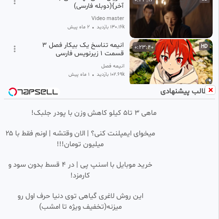
بازیگر مو به مو
آخر}(دوبله فارسی)
خاطراتو فراموش میکنم مو به موشو
Video master
مو به مو روبیکا
130.16k بازدید
•
2 ماه پیش
قسمت ۸ مو به مو
موبه مو
انیمه تناسخ یک بیکار فصل ۳
0:23:40
HD
سریال مو به مو بازیگران
قسمت ۱ زیرنویس فارسی
انیمه فصل
102.69k بازدید
•
1 ماه پیش
مطالب پیشنهادی
انیمه ویستوریا عصا و شمشیر فصل
0:23:46
HD
۲ قسمت ۱۰ زیرنویس فارسی
ماهی 3 تا5 کیلو کاهش وزن با پودر جلبک!
انیمه فصل
32.46k بازدید
•
1 ماه پیش
میخوای ایمپلنت کنی؟ | الان وقتشه | اونم فقط با ۲۵
سریال FROM فصل ۴ قسمت ۱۰
0:49:12
HD
میلیون تومان!!!
(آخر) با زیرنویس فارسی
پرشین فیلم
خرید موبایل با اسنپ پی | در ۴ قسط بدون سود و
148.22k بازدید
•
1 ماه پیش
کارمزد!
این روش لاغری گیاهی توی دنیا حرف اول رو
میزنه(تخفیف ویژه تا امشب)