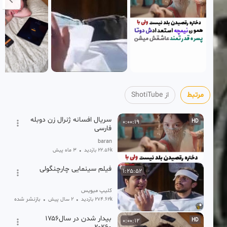
مرتبط
از ShotiTube
سریال افسانه ژنرال زن دوبله
0:00:19
HD
فارسی
baran
22.56k بازدید
•
3 ماه پیش
فیلم سینمایی چارچنگولی
1:25:52
کلیپ میویس
بازنشر شده
274.62k بازدید
•
2 سال پیش
•
بیدار شدن در سال۱۷۵۶
0:00:12
HD