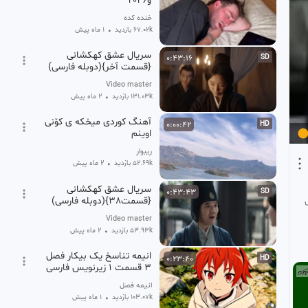
و۲۰۲۶
خنده کده
67.02k بازدید
•
1 ماه پیش
سریال عشق کهکشانی
0:43:16
SD
{قسمت آخر}(دوبله فارسی)
Video master
131.03k بازدید
•
2 ماه پیش
آهنگ کوردی میخکه ی کۆنی
0:00:42
HD
اوینم
ریبوار
52.69k بازدید
•
2 ماه پیش
سریال عشق کهکشانی
0:43:43
SD
{قسمت38}(دوبله فارسی)
Video master
53.93k بازدید
•
2 ماه پیش
انیمه تناسخ یک بیکار فصل
0:23:40
HD
۳ قسمت ۱ زیرنویس فارسی
انیمه فصل
103.07k بازدید
•
1 ماه پیش