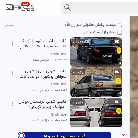
•
جدید
کلیپ شوتی با آهنگ
0:00:11
HD
محسن لرستانی
5
ShotiTube
لیست پخش «شوتی سواران🚀»
بیشتر
1 ماه پیش
•
بازنشر شده
پخش از لیست پخش
کلیپ ماشین شوتی| آهنگ
0:00:21
HD
لاتی محسن لرستانی | کلیپ
6
شوتی
ShotiTube
1 ماه پیش
•
بازنشر شده
کلیپ شوتی لاتی | شوتی
0:00:17
HD
سواران بوشهر | دو عدد لات
جاده | ماشین شوتی
ShotiTube
1 ماه پیش
•
بازنشر شده
کلیپ شوتی کردستان،بوکان
0:00:14
HD
| موزیک ویدیو کوردی |
8
آهنگ شوتی کردی
ShotiTube
1 ماه پیش
•
بازنشر شده