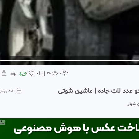
0
0
29
0
و عدد لات جاده | ماشین شوتی
1 ماه پیش
ن شوتی