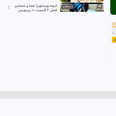
انیمه ویستوریا عصا و شمشیر
0:23:46
HD
فصل ۲ قسمت ۱۰ زیرنویس
فارسی
انیمه فصل
1 ماه پیش
•
32.61k بازدید

سریال FROM فصل ۴ قسمت
0:49:12
HD
۱۰ (آخر) با زیرنویس فارسی
ا
پرشین فیلم
1 ماه پیش
•
148.33k بازدید