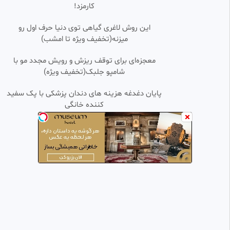
کارمزد!
سریال ترکی شهر دور قسمت ۲۶
0:00:54
زیرنویس فارسی چسبیده فراگمان
اول
این روش لاغری گیاهی توی دنیا حرف اول رو
⭐ کلیپ آنلاین ⭐
میزنه(تخفیف ویژه تا امشب)
12.91k بازدید
•
1 سال پیش
سریال ستایش | مراقبت طاهر از
معجزه‌ای برای توقف ریزش و رویش مجدد مو با
0:00:32
SD
ستایش
شامپو جلبک(تخفیف ویژه)
naz_br
5.60k بازدید
•
1 سال پیش
پایان دغدغه هزینه های دندان پزشکی با پک سفید
کننده خانگی
سریال بچه مهندس1 | سکانس
0:00:54
SD
مرگ مامان صدیقه
naz_br
25.03k بازدید
•
12 ماه پیش