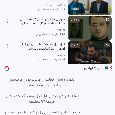
فراگمان اول
⭐ کلیپ آنلاین ⭐
1.75k بازدید
•
5 ماه پیش
سریال بچه مهندس3 | سکانس
0:01:17
SD
دیدار جواد و مژگان بعد از سالها
naz_br
26.60k بازدید
•
11 ماه پیش
تیزر اول قسمت ۱۰_ سریال قیام
0:00:41
HD
اورهان /با زیرنویس فارسی
خدیجه
10.17k بازدید
•
7 ماه پیش
مطالب پیشنهادی
سریال آوای باران / سکانسی از
0:00:37
SD
گدایی زیور
تنها راه آسان نجات از چاقی، پودر چربیسوز
fatemeh
جلبک(تخفیف تا امشب)
39.82k بازدید
•
8 ماه پیش
سریال ماه و پلنگ | مرگ کتایون
0:01:05
HD
حمله به زردی دندان ها با ژل سفید کننده دندان!
خرید40%تخفیف
naz_br
75.32k بازدید
•
1 سال پیش
خرید موبایل با اسنپ پی | در ۴ قسط بدون سود و