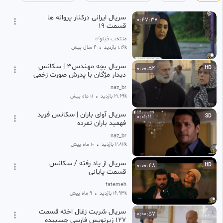
سریال ایرانی درکنار پروانه ها
0:47:38
قسمت ۱۹
منتخب فیلو✅
1.16k بازدید
•
4 سال پیش
سریال بچه مهندس3 | سکانس
0:00:54
HD
دیدار مژگان با پدرش صورت زخمی
naz_br
21.69k بازدید
•
11 ماه پیش
سریال آوای باران | سکانس فرید
0:01:11
SD
فهمید باران نمرده
naz_br
2.82k بازدید
•
10 ماه پیش
سریال از یاد رفته / سکانس
0:00:48
HD
قسمت پایانی
fatemeh
16.93k بازدید
•
9 ماه پیش
سریال شربت زغال اخته قسمت
0:00:57
۱۲۷ زیرنویس فارسی چسبیده