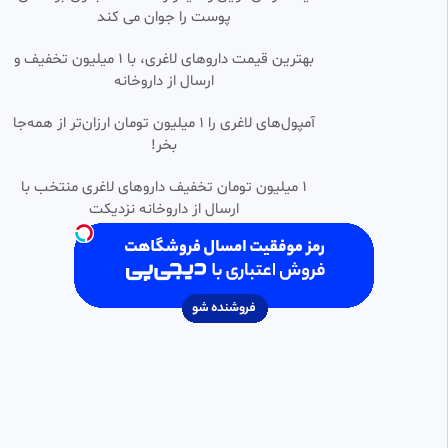
پوست را جوان می کند
کارتون سگهای نگهبان - سگ
0:21:34
HD
نگهبان دوبله فارسی - سگ های
نگهبان -سگهای نگهبان جدید
بهترین قیمت داروهای لاغری، با ۱ میلیون تخفیف و
باران کلیپ
ارسال از داروخانه‌
25.77k بازدید
•
8 ماه پیش
انیمه ویستوریا عصا و شمشیر فصل
آمپول‌های لاغری را ۱ میلیون تومان ارزان‌تر از همه‌جا
0:23:46
HD
2 قسمت 12 (آخر) زیرنویس فارسی
بخر!
Wistoria : wand & sword
Tokyo Revenger
3.80k بازدید
•
1 ماه پیش
۱ میلیون تومان تخفیف داروهای لاغری منتخب با
ارسال از داروخانه نزدیکت
انیمه صدای نبض دیجیمون فصل
0:23:38
SD
اول قسمت 20 با دوبله فارسی
فیلم و سریال ، انیمیشن و انیمه
991 بازدید
•
2 ماه پیش