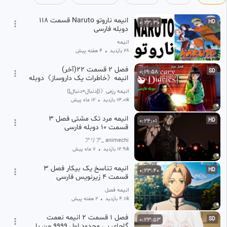
۴ هفته پیش
انیمه ناروتو Naruto قسمت 118
0:23:30
HD
دوبله فارسی
انیمه
28 بازدید
•
۴ هفته پیش
فصل 2 قسمت 22(آخر)
0:19:58
SD
انیمه《خاطرات یک داروساز》دوبله
فارسی
انیمه رزمی《{[دنبال=دنبال]}》
13.01k بازدید
•
12 ماه پیش
انیمه مرد تک مشتی فصل ۳
0:24:01
HD
قسمت ۱۰ دوبله فارسی
アリア_ animechi
12.91k بازدید
•
7 ماه پیش
انیمه تناسخ یک بیکار فصل ۳
0:23:40
HD
قسمت ۴ زیرنویس فارسی
انیمه فصل
4.11k بازدید
•
۲ هفته پیش
فصل 1 قسمت 2 انیمه نعمت
0:23:53
SD
گاچای بی محدود لول 9999 من با