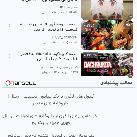
زیرنویس فارسی
سیم خاردار❤️
14.32k بازدید
•
10 ماه پیش
انیمه مدرسه قهرمانانه من فصل ۸
0:23:52
HD
قسمت ۴ زیرنویس فارسی
アリア_ animechi
7.07k بازدید
•
9 ماه پیش
انیمه گاچیاکوتا Gachiakuta فصل
0:23:38
1 قسمت 2 دوبله فارسی
فیلم و سریال ، انیمیشن و انیمه
14.28k بازدید
•
12 ماه پیش
مطالب پیشنهادی
انیمه پس از آخرین مقاومت ده
0:23:40
HD
ساله ام ، به یک افسانه تبدیل
شدم قسمت 4 زیرنویس فارسی
آمپول های لاغری با یک میلیون تخفیف | ارسال از
Tokyo Revenger
داروخانه های معتبر
1.13k بازدید
•
۲ هفته پیش
انیمه ناروتو Naruto قسمت 108
0:23:30
HD
خریدآمپول‌های لاغری از داروخانه های اطرافت، ارسال
دوبله فارسی
فوری همراه با پک یخ!
انیمه
28 بازدید
•
۴ هفته پیش
یک درمان نوین و امیدوار کننده که بدون بوتاکس