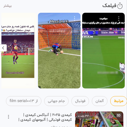
فیلمک
بیشتر
مرتبط
آلمان
فوتبال
جام جهانی
از film serial۰۰۱۳
کیمدی ۲۰۲۵ | آنباکس کیمدی |
0:05:42
SD
کیمدی فوتبالی | آلبومهای کیمدی |
Kimdi