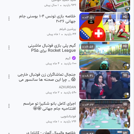
‫سید حمید حوائجی
936 بازدید
•
1 سال پیش
خلاصه بازی تونس ۴-۱ بوسنی جام
0:03:57
HD
جهانی ۲۰۲۶
پرشین فیلم
34 بازدید
•
1 ماه پیش
گیم پلی بازی فوتبال ماشینی
0:06:56
HD
Rocket League برای PS5
گیم
800 بازدید
•
4 ماه پیش
جنجال تماشاگران زن فوتبال خارجی
0:08:41
SD
😱 _ چرا این صحنه ها سانسور می
شن؟ 🤫
AZKURDAN
590 بازدید
•
2 ماه پیش
اجرای کامل بانو شکیرا تو مراسم
0:03:22
SD
افتتاحیه جام جهانی 🤩🤩
فوتبالشویی
796 بازدید
•
1 ماه پیش
خلاصه والیبال آلمان - کانادا در
HD