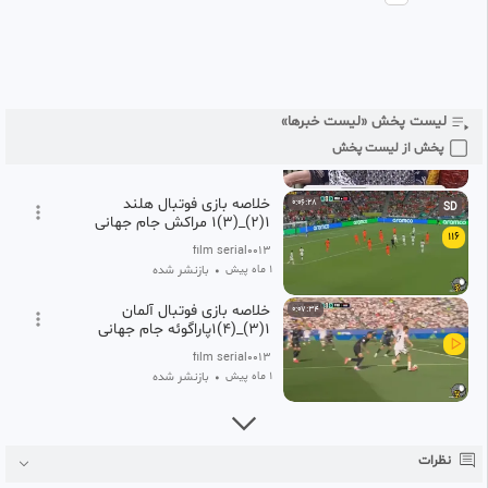
سحرگاهی درگذشت
114
film serial۰۰۱۳
1 ماه پیش
♦️ویدئو پربازدید از تست ترشی
0:00:22
SD
توسط پیرزن خراسانی
لیست پخش «لیست خبرها»
115
film serial۰۰۱۳
پخش از لیست پخش
1 ماه پیش
خلاصه بازی فوتبال هلند
0:06:28
SD
۱(۲)_(۳)۱ مراکش جام جهانی
116
۲۰۲۷
film serial۰۰۱۳
1 ماه پیش
•
بازنشر شده
خلاصه بازی فوتبال آلمان
0:07:34
۱(۳)_(۴)۱پاراگوئه جام جهانی
۲۰۲۶
film serial۰۰۱۳
1 ماه پیش
•
بازنشر شده
نظرات