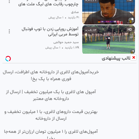
0:09:44
چارچوب رقابت های لیگ ملت های
والیبال
صادق
41 بازدید
•
1 سال پیش
آموزش روپایی زدن با توپ فوتبال
0:08:12
HD
توسط مربی ایرانی
‫سید حمید حوائجی
1.12k بازدید
•
1 سال پیش
مطالب پیشنهادی
انفجار منتوس! توپ فوتبال در
0:04:25
HD
مقابل نوشابه های محبوب!
کوکاکولا، فانتا، فروکو و منتوس
خریدآمپول‌های لاغری از داروخانه های اطرافت، ارسال
‫سید حمید حوائجی
فوری همراه با پک یخ!
780 بازدید
•
11 ماه پیش
خلاصه فوتبال سوئیس(0) ۴
0:05:03
آمپول های لاغری با یک میلیون تخفیف | ارسال از
کلمبیا(0)3 | حذف کلمبیا در
داروخانه های معتبر
ضربات پنالتی در جام جهانی ۲۰۲۶
امیرسالم
30 بازدید
•
۴ هفته پیش
بهترین قیمت داروهای لاغری، با ۱ میلیون تخفیف و
ارسال از داروخانه‌
برنامه کودک ماشین بازی : آموزش
0:03:27
HD
رنگ ها جدید ماشین پلیس و توپ
های فوتبال!
آمپول‌های لاغری را ۱ میلیون تومان ارزان‌تر از همه‌جا
کارتون مفید
بخر!
411 بازدید
11 ماه پیش