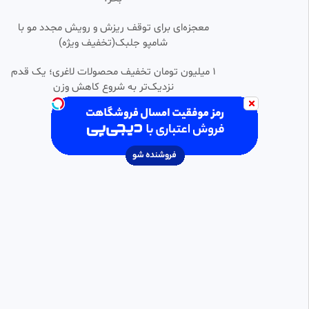
•
زهرا خواجوی دروازبان بهترین سیو
معجزه‌ای برای توقف ریزش و رویش مجدد مو با
0:03:47
هایش
شامپو جلبک(تخفیف ویژه)
دنیای آموزش و فیلم و سریال و انیمیشن
85 بازدید
•
8 ماه پیش
۱ میلیون تومان تخفیف محصولات لاغری؛ یک قدم
نزدیک‌تر به شروع کاهش وزن
خلاصه فوتبال قطر ۱ سوئیس ۱ /
0:05:31
SD
جام جهانی ۲۰۲۶
علیرضا
20 بازدید
•
1 ماه پیش